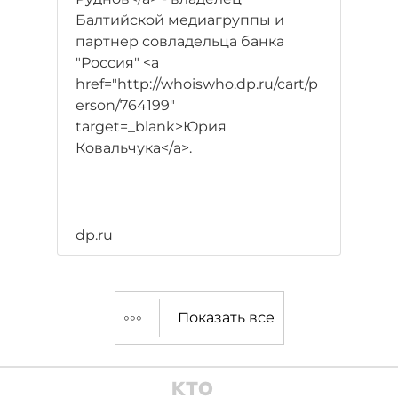
Балтийской медиагруппы и
партнер совладельца банка
"Россия" <a
href="http://whoiswho.dp.ru/cart/p
erson/764199"
target=_blank>Юрия
Ковальчука</a>.
dp.ru
Показать все