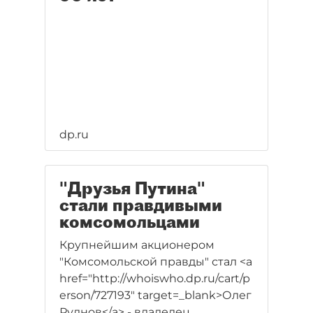
dp.ru
"Друзья Путина"
стали правдивыми
комсомольцами
Крупнейшим акционером
"Комсомольской правды" стал <a
href="http://whoiswho.dp.ru/cart/p
erson/727193" target=_blank>Олег
Руднов</a> - владелец