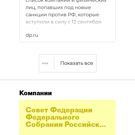
список компаний и физических
лиц, попавших под новые
санкции против РФ, которые
вступили в силу с 12 сентября
2014 года. Среди них оказались
dp.ru
оборонные концерны,
топливно-энергетические
компании и банки. Россия, тем
временем, готовит ответные
Показать все
санкции.
Компании
Совет Федерации
Федерального
Собрания Российской
Федерации