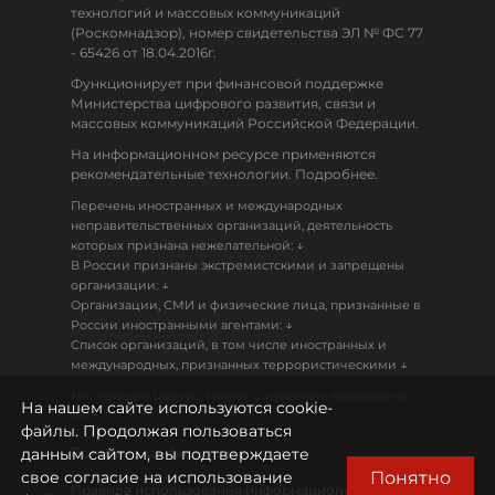
технологий и массовых коммуникаций
(Роскомнадзор), номер свидетельства ЭЛ № ФС 77
- 65426 от 18.04.2016г.
Функционирует при финансовой поддержке
Министерства цифрового развития, связи и
массовых коммуникаций Российской Федерации.
На информационном ресурсе применяются
рекомендательные технологии. Подробнее.
Перечень иностранных и международных
неправительственных организаций, деятельность
↓
которых признана нежелательной:
В России признаны экстремистскими и запрещены
↓
организации:
Организации, СМИ и физические лица, признанные в
↓
России иностранными агентами:
Список организаций, в том числе иностранных и
↓
международных, признанных террористическими
Настоящий ресурс может содержать материалы
На нашем сайте используются cookie-
18+
файлы. Продолжая пользоваться
данным сайтом, вы подтверждаете
Политика конфиденциальности
Понятно
свое согласие на использование
Правила использования информационных