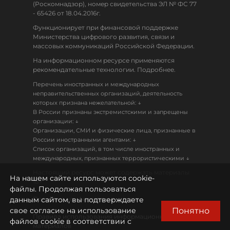
(Роскомнадзор), номер свидетельства ЭЛ № ФС 77
- 65426 от 18.04.2016г.
Функционирует при финансовой поддержке
Министерства цифрового развития, связи и
массовых коммуникаций Российской Федерации.
На информационном ресурсе применяются
рекомендательные технологии. Подробнее.
Перечень иностранных и международных
неправительственных организаций, деятельность
↓
которых признана нежелательной:
В России признаны экстремистскими и запрещены
↓
организации:
Организации, СМИ и физические лица, признанные в
↓
России иностранными агентами:
Список организаций, в том числе иностранных и
↓
международных, признанных террористическими
Настоящий ресурс может содержать материалы
На нашем сайте используются cookie-
18+
файлы. Продолжая пользоваться
данным сайтом, вы подтверждаете
Политика конфиденциальности
Понятно
свое согласие на использование
Правила использования информационных
файлов cookie в соответствии с
материалов