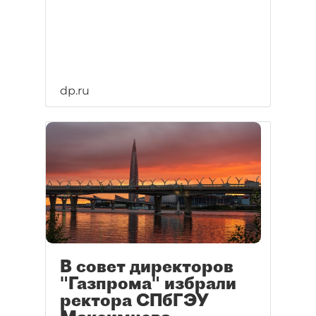
dp.ru
В совет директоров
"Газпрома" избрали
ректора СПбГЭУ