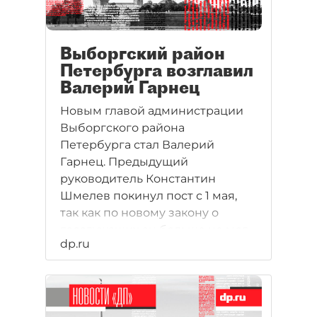
Выборгский район
Петербурга возглавил
Валерий Гарнец
Новым главой администрации
Выборгского района
Петербурга стал Валерий
Гарнец. Предыдущий
руководитель Константин
Шмелев покинул пост с 1 мая,
так как по новому закону о
госслужащих он больше не мог
dp.ru
работать в этой должности.