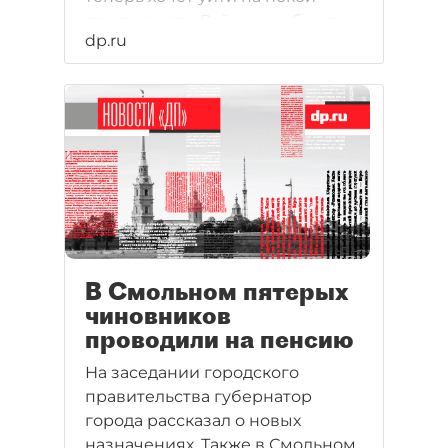
преподавать. Район не обошли
dp.ru
стороной скандалы с ЖКХ и
квартплатой.
В Смольном пятерых
чиновников
проводили на пенсию
На заседании городского
правительства губернатор
города рассказал о новых
назначениях. Также в Смольном