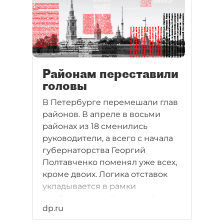
Районам переставили
головы
В Петербурге перемешали глав
районов. В апреле в восьми
районах из 18 сменились
руководители, а всего с начала
губернаторства Георгий
Полтавченко поменял уже всех,
кроме двоих. Логика отставок
укладывается в рамки
необходимости "зачистки"
dp.ru
команды и общих для всех
коммунальных проблем. Одним