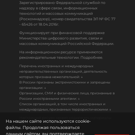
Зарегистрировано Федеральной службой по
надзору в сфере связи, информационных
технологий и массовых коммуникаций
(Роскомнадзор), номер свидетельства ЭЛ № ФС 77
- 65426 от 18.04.2016г.
Функционирует при финансовой поддержке
Министерства цифрового развития, связи и
массовых коммуникаций Российской Федерации.
На информационном ресурсе применяются
рекомендательные технологии. Подробнее.
Перечень иностранных и международных
неправительственных организаций, деятельность
↓
которых признана нежелательной:
В России признаны экстремистскими и запрещены
↓
организации:
Организации, СМИ и физические лица, признанные в
↓
России иностранными агентами:
Список организаций, в том числе иностранных и
↓
международных, признанных террористическими
Настоящий ресурс может содержать материалы
На нашем сайте используются cookie-
18+
файлы. Продолжая пользоваться
данным сайтом, вы подтверждаете
Политика конфиденциальности