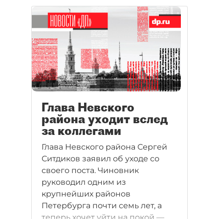
из факторов могут быть
надвигающиеся
муниципальные выборы.
Глава Невского
района уходит вслед
за коллегами
Глава Невского района Сергей
Ситдиков заявил об уходе со
своего поста. Чиновник
руководил одним из
крупнейших районов
Петербурга почти семь лет, а
теперь хочет уйти на покой —