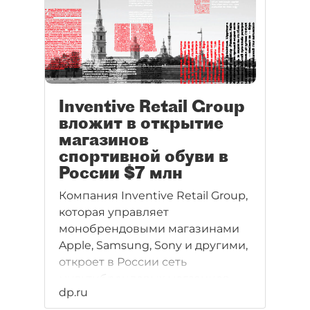
Inventive Retail Group
вложит в открытие
магазинов
спортивной обуви в
России $7 млн
Компания Inventive Retail Group,
которая управляет
монобрендовыми магазинами
Apple, Samsung, Sony и другими,
откроет в России сеть
мультибрендовых магазинов
dp.ru
спортивной обуви — Street Beat.