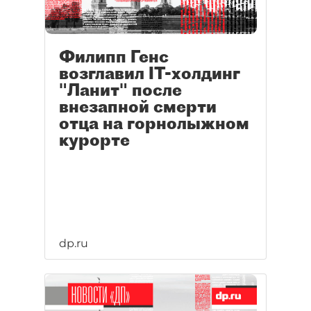
Филипп Генс
возглавил IT-холдинг
"Ланит" после
внезапной смерти
отца на горнолыжном
курорте
dp.ru