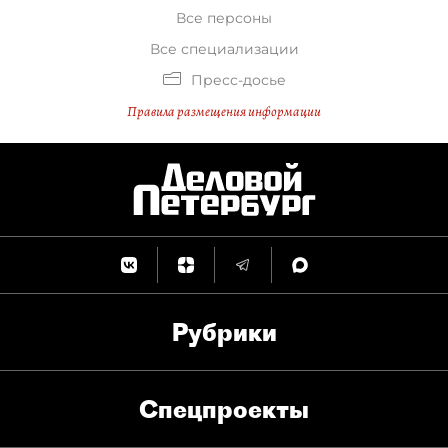
Все персоны
Все специализации
Пресс-досье
Правила размещения информации
Рубрики
Спец­проекты