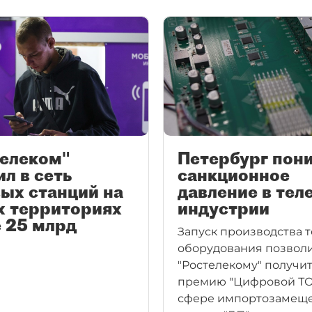
телеком"
Петербург пон
л в сеть
санкционное
ых станций на
давление в тел
х территориях
индустрии
 25 млрд
Запуск производства 
оборудования позвол
"Ростелекому" получи
премию "Цифровой ТО
сфере импортозамещ