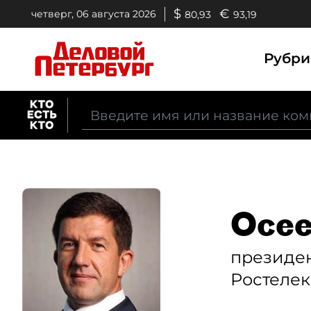
$
€
четверг, 06 августа 2026
80,93
93,19
Рубр
Осее
президе
Ростеле