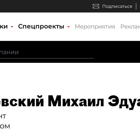
Подписаться
ики
Спецпроекты
Мероприятия
Рекла
вский Михаил Эду
нт
ком