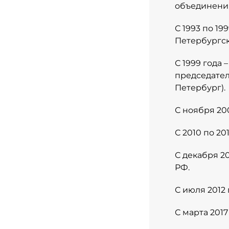
объединения
С 1993 по 1
Петербургск
С 1999 года
председате
Петербург).
С ноября 20
С 2010 по 2
С декабря 2
РФ.
С июля 2012
С марта 2017