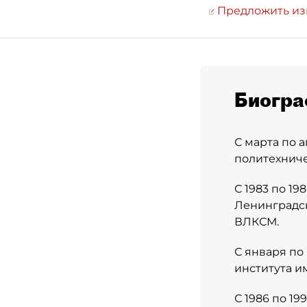
Предложить и
Биогра
С марта по 
политехниче
С 1983 по 1
Ленинградск
ВЛКСМ.
С января по
института им
С 1986 по 1