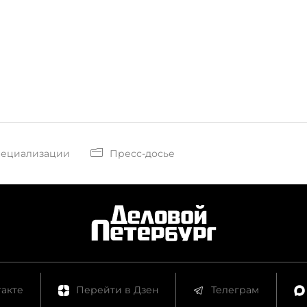
пециализации
Пресс-досье
акте
Перейти в Дзен
Телеграм