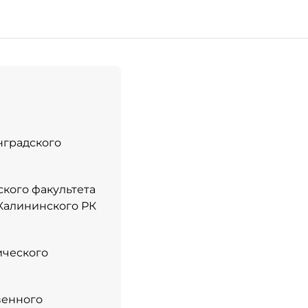
нградского
ского факультета
 Калининского РК
ического
венного