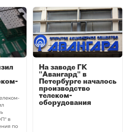
изил
На заводе ГК
"Авангард" в
еком-
Петербурге началось
производство
телеком-
телеком-
оборудования
ил
ть
П" в
ения по