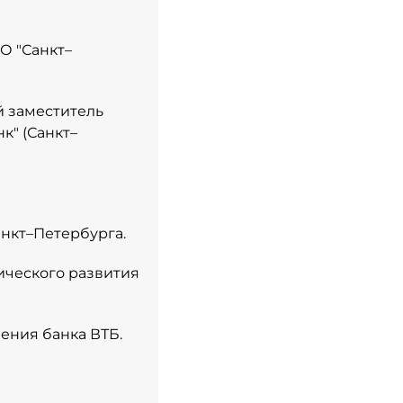
О "Санкт–
й заместитель
" (Санкт–
анкт–Петербурга.
мического развития
ления банка ВТБ.