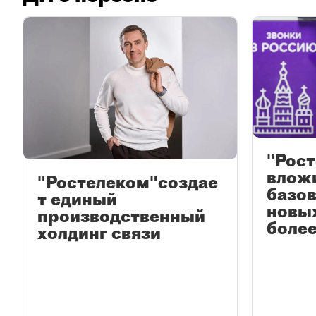
"Рос
вложи
"Ростелеком"создае
базов
т единый
новы
производственный
более
холдинг связи