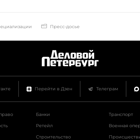
пециализации
Пресс-досье
акте
Перейти в Дзен
Телеграм
право
Банки
Транспорт
сть
Ретейл
Военная опе
Строительство
Происшеств