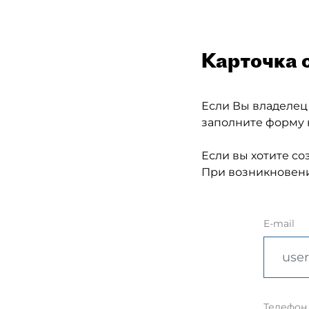
Карточка 
Если Вы владелец
заполните форму 
Если вы хотите со
При возникновени
E-mail
Телефон