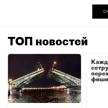
От
ТОП новостей
Кажд
сотр
перех
фиши