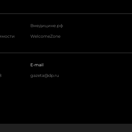
Вмедицине.рф
имости
WelcomeZone
E-mail
8
gazeta@dp.ru