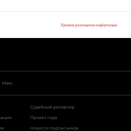
Правила размещения информации
Макс
Судебный репортер
рация
Проект года
ия
Новости подписчиков