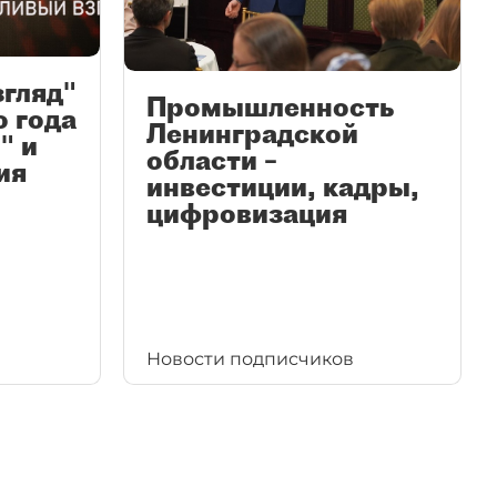
згляд"
Промышленность
ю года
Ленинградской
" и
области –
ия
инвестиции, кадры,
цифровизация
Новости подписчиков