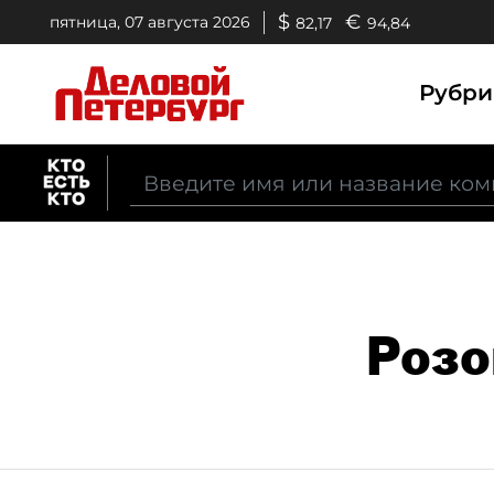
$
€
пятница, 07 августа 2026
82,17
94,84
Рубр
Розо