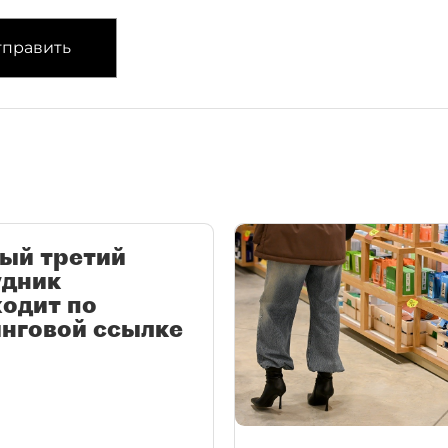
править
ый третий
удник
одит по
нговой ссылке