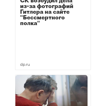
СК возбудил дела
из‑за фотографий
Гитлера на сайте
"Бессмертного
полка"
dp.ru