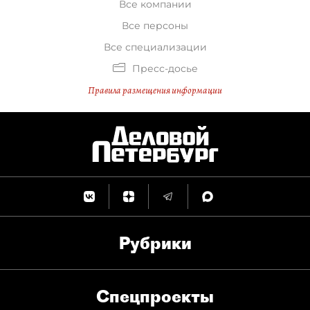
Все компании
Все персоны
Все специализации
Пресс-досье
Правила размещения информации
Рубрики
Спец­проекты