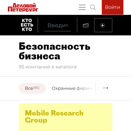
Войти
Безопасность
бизнеса
95 компаний в каталоге
Все
(95)
Охранные фирмы
(14)
Детекти
Mobile Research
Group