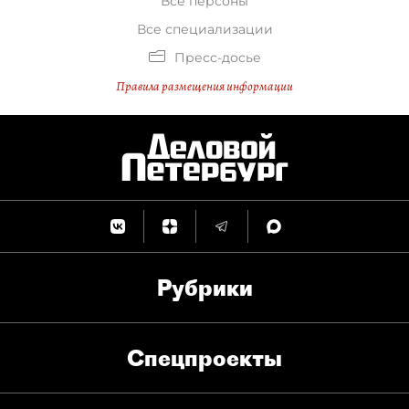
Все персоны
Все специализации
Пресс-досье
Правила размещения информации
Рубрики
Спец­проекты