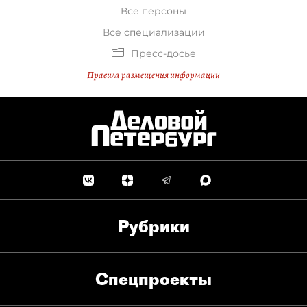
Все персоны
Все специализации
Пресс-досье
Правила размещения информации
Рубрики
Спец­проекты