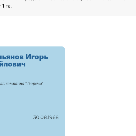
1 га.
пьянов Игорь
йлович
ая компания "Теорема"
30.08.1968