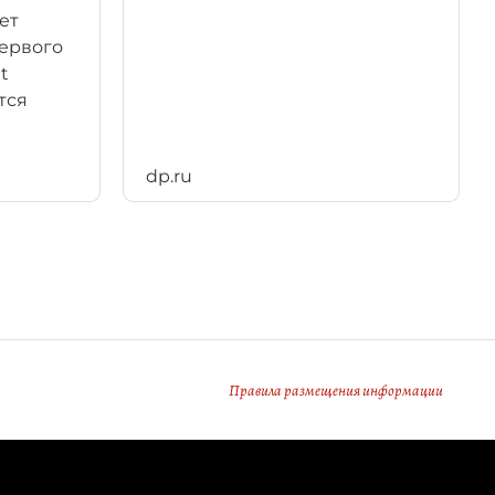
ет
первого
t
тся
dp.ru
Правила размещения информации