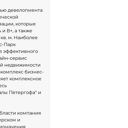
елью девелопмента
рческой
зации, которые
и В+, а также
кв. м. Наиболее
ес-Парк
ля эффективного
лайн-сервис
лой недвижимости
 комплекс бизнес-
няет комплексное
есь
алы Петергофа" и
области компания
ерском и
назначения