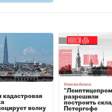
Новости бизнеса
"Ленптицепром
я кадастровая
разрешили
ка
построить скла
воцирует волну
Петергофе