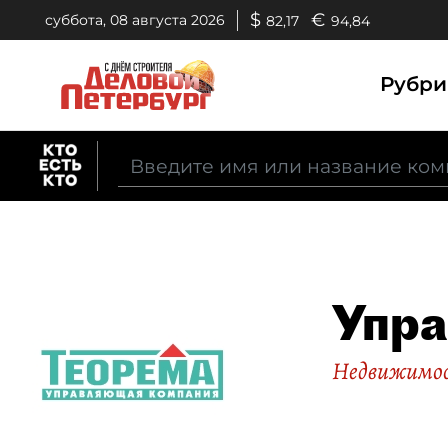
$
€
суббота, 08 августа 2026
82,17
94,84
Рубр
Упра
Недвижимо