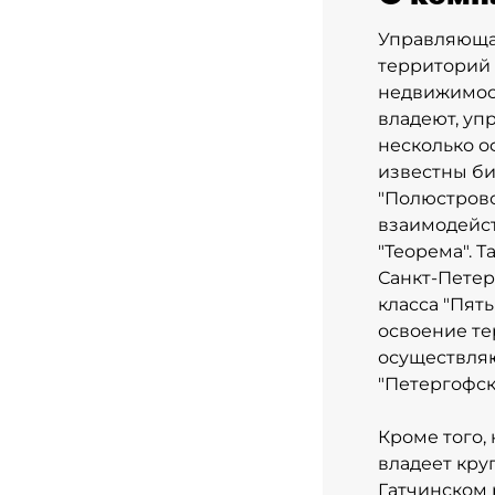
Управляющая
территорий 
недвижимост
владеют, упр
несколько о
известны би
"Полюстрово
взаимодейст
"Теорема". 
Санкт-Петер
класса "Пят
освоение те
осуществляю
"Петергофск
Кроме того,
владеет кру
Гатчинском 