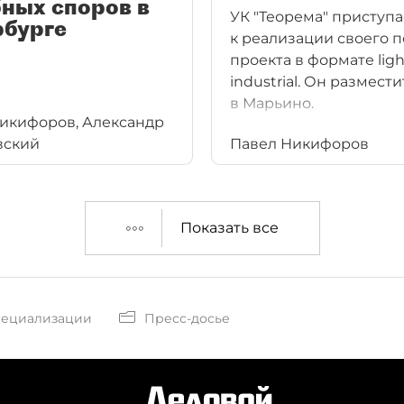
ных споров в
УК "Теорема" приступа
рбурге
к реализации своего 
проекта в формате ligh
industrial. Он размести
в Марьино.
икифоров, Александр
вский
Павел Никифоров
Показать все
пециализации
Пресс-досье