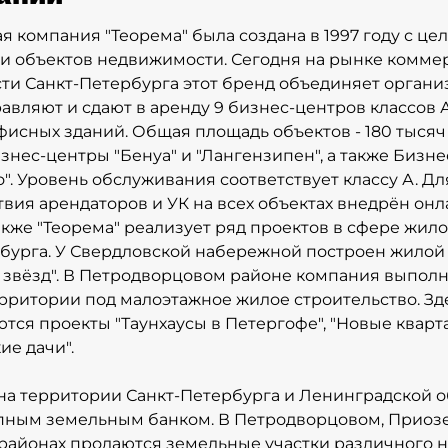
 компания "Теорема" была создана в 1997 году с ц
и объектов недвижимости. Сегодня на рынке комме
и Санкт-Петербурга этот бренд объединяет органи
авляют и сдают в аренду 9 бизнес-центров классов А 
фисных зданий. Общая площадь объектов - 180 тысяч 
знес-центры "Бенуа" и "Лангензипен", а также Бизн
". Уровень обслуживания соответствует классу А. Д
вия арендаторов и УК на всех объектах внедрён он
Также "Теорема" реализует ряд проектов в сфере жи
бурга. У Свердловской набережной построен жилой
ь звёзд". В Петродворцовом районе компания выпол
рритории под малоэтажное жилое строительство. Зд
тся проекты "Таунхаусы в Петергофе", "Новые кварт
ие дачи".
 на территории Санкт-Петербурга и Ленинградской 
пным земельным банком. В Петродворцовом, Приоз
районах продаются земельные участки различного 