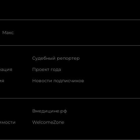
Макс
Судебный репортер
рация
Проект года
ия
Новости подписчиков
Вмедицине.рф
имости
WelcomeZone