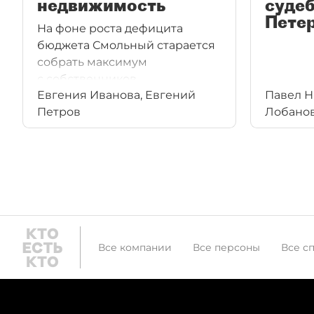
недвижимость
судеб
Пете
На фоне роста дефицита
бюджета Смольный старается
собрать максимум
с собственников
Евгения Иванова, Евгений
Павел Н
и арендаторов недвижимости.
Петров
Лобано
Бизнес прогнозирует уход
в серые схемы и снижение
активности, а также
банкротства и закрытия.
Все компании
Все персоны
Все с