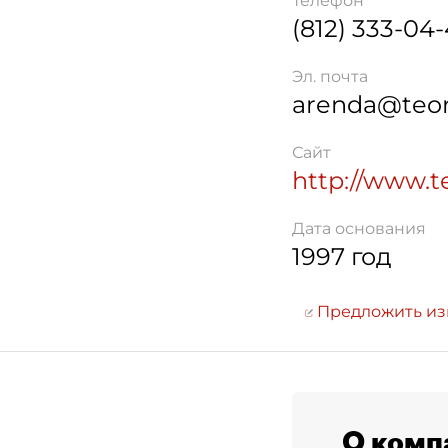
Телефон
(812) 333-04
Эл. почта
arenda@teor
Сайт
http://www.t
Дата основания
1997 год
Предложить и
О комп