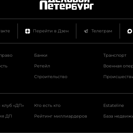
акте
Перейти в Дзен
Телеграм
право
Банки
Транспорт
сть
Ретейл
Военная опе
Строительство
Происшеств
 клуб «ДП»
Кто есть кто
Estateline
ия ДП
Рейтинг миллиардеров
База недвиж