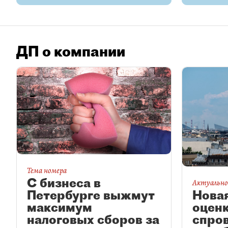
ДП о компании
Тема номера
С бизнеса в
Актуально
Петербурге выжмут
Нова
максимум
оцен
налоговых сборов за
спро