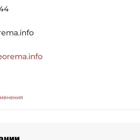
-44
ema.info
eorema.info
зменения
ании