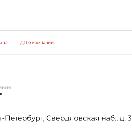
лица
ДП о компании
ание
"
т-Петербург
,
Свердловская наб., д. 3