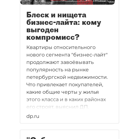
— разбирался "Деловой
Петербург".
Блеск и нищета
бизнес-лайта: кому
выгоден
компромисс?
Квартиры относительного
нового сегмента "бизнес-лайт"
продолжают завоёвывать
популярность на рынке
петербургской недвижимости.
Что привлекает покупателей,
какие общие черты у жилья
этого класса и в каких районах
его строят, выяснил ДП.
dp.ru