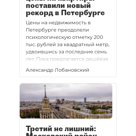
поставили новый
рекорд в Петербурге
Цены на недвижимость в
Петербурге преодолели
психологическую отметку 200
тыс. рублей за квадратный метр,
удвоившись за последние семь
лет. Пока предлагается дешёвая
ипотека, люди готовы покупать
Александр Лобановский
квартиры и по такой цене. Но,
как показывает практика
предыдущих кризисов, рынок
легко может перейти к
стагнации или даже падению.
Третий не лишний:
Московский район