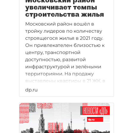
увеличивает темпы
строительства жилья
Московский район вошёл в
тройку лидеров по количеству
строящегося жилья в 2021 году.
Он привлекателен близостью к
центру, транспортной
доступностью, развитой
инфраструктурой и зелёными
территориями. На продажу
выставлены квартиры в 21 ЖК, в
том числе в жилом комплексе
dp.ru
Cube, одном из немногих,
представленных в комфорт-
классе. Как развивается район,
что предлагают застройщики и
выгодно ли сейчас
инвестировать в недвижимость