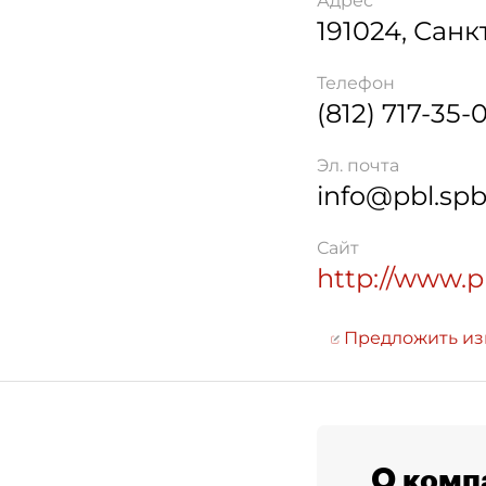
Адрес
191024
,
Санк
Телефон
(812) 717-35-
Эл. почта
info@pbl.spb
Сайт
http://www.pb
Предложить и
О комп