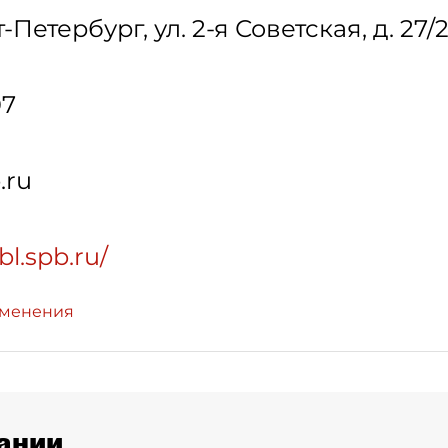
т-Петербург
,
ул. 2-я Советская, д. 27/2
07
.ru
l.spb.ru/
зменения
ании