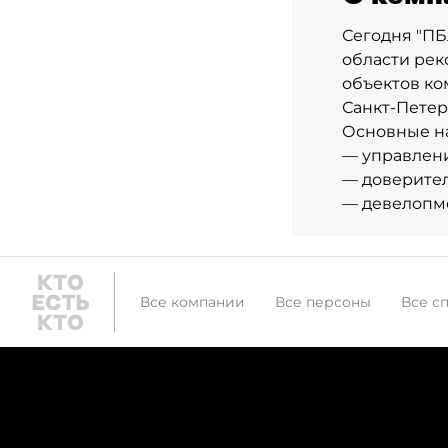
Сегодня "ПБ
области рек
объектов ко
Санкт-Петер
Основные на
— управлен
— доверите
— девелопме
Все компании
Все персоны
Все с