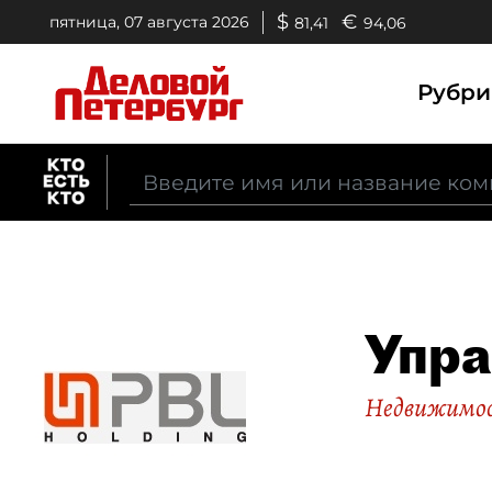
$
€
пятница, 07 августа 2026
81,41
94,06
Рубр
Упра
Недвижимо