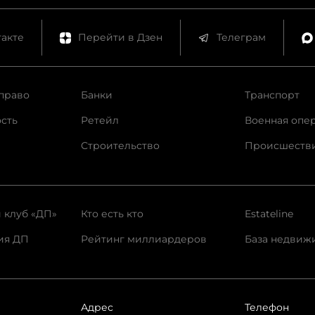
акте
Перейти в Дзен
Телеграм
право
Банки
Транспорт
сть
Ретейл
Военная опе
Строительство
Происшеств
 клуб «ДП»
Кто есть кто
Estateline
ия ДП
Рейтинг миллиардеров
База недвиж
Адрес
Телефон