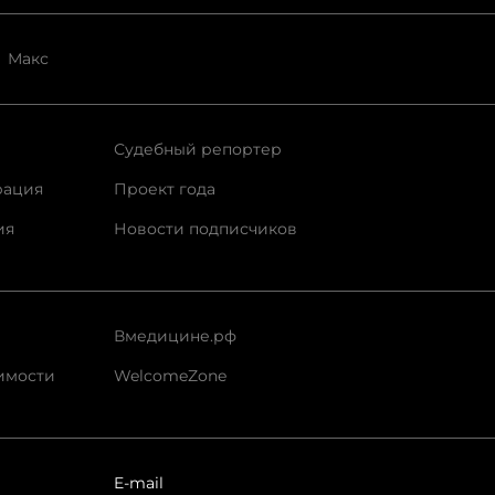
Макс
Судебный репортер
рация
Проект года
ия
Новости подписчиков
Вмедицине.рф
имости
WelcomeZone
E-mail