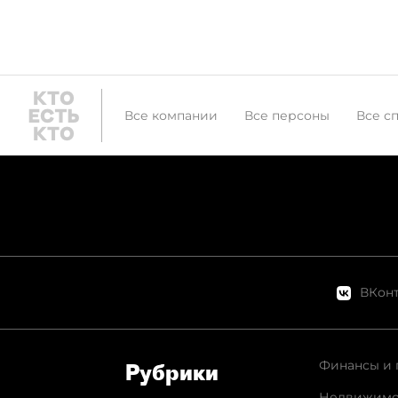
значимой и почему в этом
направлении Россия
оказалась прогрессивнее
США, а также как этот
документ может повлиять на
Все компании
Все персоны
Все с
прибыль интернет-
провайдеров и
технологических компаний.
ВКонт
Финансы и 
Рубрики
Недвижимо