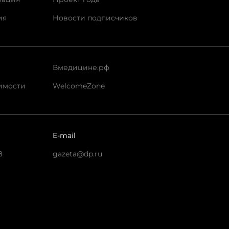
ия
Новости подписчиков
Вмедицине.рф
имости
WelcomeZone
E-mail
8
gazeta@dp.ru