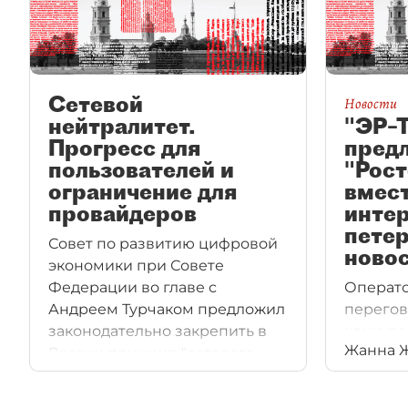
Сетевой
Новости
нейтралитет.
"ЭР–
Прогресс для
пред
пользователей и
"Рос
ограничение для
вмест
провайдеров
интер
пете
Совет по развитию цифровой
ново
экономики при Совете
Федерации во главе с
Операто
Андреем Турчаком предложил
перегов
законодательно закрепить в
конкуре
Жанна 
России принцип "сетевого
о совме
нейтралитета". "ДП" объясняет,
сетей и
почему эта мера является
Петербу