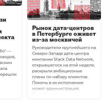
зи
Рынок дата-центров
м
в Петербурге оживет
пекта
из-за москвичей
Руководители крупнейшего на
бо" —
Северо-Западе дата-центра
оводов,
компании Stack Data Network,
евским
открывшегося на этой неделе,
ала.
раскрыли амбициозные
 перешли
планы по набору клиентов.
Помочь в их исполнении
может администрация
Петербурга.