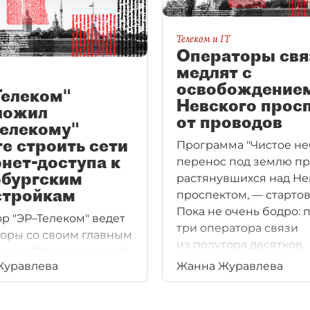
Телеком и IT
Операторы свя
медлят с
освобождение
Телеком"
Невского прос
ложил
от проводов
телекому"
е строить сети
Программа "Чистое не
нет-доступа к
перенос под землю пр
рбургским
растянувшихся над Н
стройкам
проспектом, — стартов
Пока не очень бодро:
р "ЭР–Телеком" ведет
три оператора связи
оры со своим главным
из полутора десятков.
нтом "Ростелекомом"
Журавлева
Жанна Журавлева
стном строительстве
нтернет–доступа в
рге.