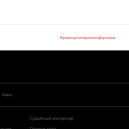
Правила размещения информации
Макс
Судебный репортер
рация
Проект года