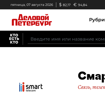
$
€
пятница, 07 августа 2026
82,17
94,84
Рубр
Смар
Связь, тел