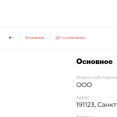
Основное
ДП о компании
Основное
Форма собственн
ООО
Адрес
191123
,
Санкт