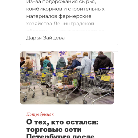
Из–за подорожания сырья,
комбикормов и строительных
материалов фермерские
хозяйства Ленинградской
области не могут развиваться
Дарья Зайцева
должным образом. Не помогают
даже современные технологии
сбыта.
Потребрынок
О тех, кто остался:
торговые сети
Петербурга после