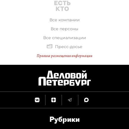
Все компании
Все персоны
Все специализации
Пресс-досье
Правила размещения информации
Рубрики