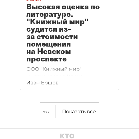
Высокая оценка по
литературе.
"Книжный мир"
судится из–
за стоимости
помещения
на Невском
проспекте
ООО "Книжный мир"
миллиардеров Ивана
Иван Ершов
Третьякова и Геннадия Голубева
судится с городом из–
за стоимости помещения
на углу Невского пр. и Большой
Показать все
Морской ул.