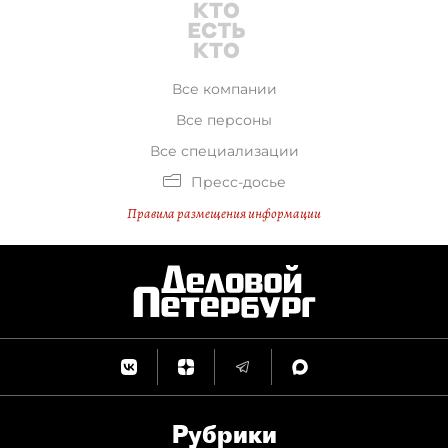
Все компании
Все персоны
Все специализации
Пресс-досье
Правила размещения информации
Рубрики