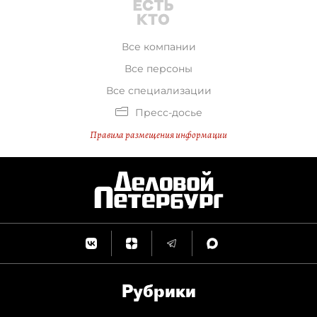
Все компании
Все персоны
Все специализации
Пресс-досье
Правила размещения информации
Рубрики