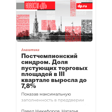
Аналитика
Постчемпионский
синдром. Доля
пустующих торговых
площадей в III
квартале выросла до
7,8%
Показав максимальную
заполненность в преддверии
чемпионата мира, стрит–ретейл
Павел Никифоров, Наталья