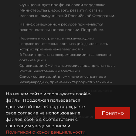
Функционирует при финансовой поддержке
Министерства цифрового развития, связи и
массовых коммуникаций Российской Федерации.
На информационном ресурсе применяются
рекомендательные технологии. Подробнее.
Перечень иностранных и международных
неправительственных организаций, деятельность
↓
которых признана нежелательной:
В России признаны экстремистскими и запрещены
↓
организации:
Организации, СМИ и физические лица, признанные в
↓
России иностранными агентами:
Список организаций, в том числе иностранных и
↓
международных, признанных террористическими
Настоящий ресурс может содержать материалы
На нашем сайте используются cookie-
18+
файлы. Продолжая пользоваться
данным сайтом, вы подтверждаете
Политика конфиденциальности
Понятно
свое согласие на использование
Правила использования информационных
файлов cookie в соответствии с
материалов
настоящим уведомлением и
Политикой о конфиденциальности.
Охрана труда