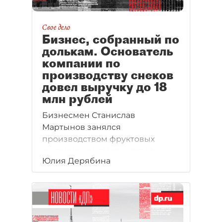
Свое дело
Бизнес, собранный по
долькам. Основатель
компании по
производству снеков
довел выручку до 18
млн рублей
Бизнесмен Станислав
Мартынов занялся
производством фруктовых
и овощных чипсов и довел
Юлия Дерябина
выручку до 18 млн рублей в год.