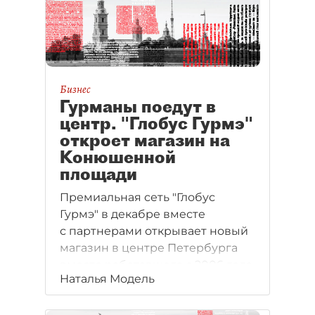
Бизнес
Гурманы поедут в
центр. "Глобус Гурмэ"
откроет магазин на
Конюшенной
площади
Премиальная сеть "Глобус
Гурмэ" в декабре вместе
с партнерами открывает новый
магазин в центре Петербурга
вместо работавшего с 2006 года
Наталья Модель
гастронома в ТЦ
"Светлановский".