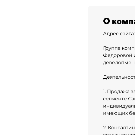
О комп
Адрес сайта
Группа комп
Федоровой и
девелопмент
Деятельност
1. Продажа 
сегменте Са
индивидуаль
имеющих бе
2. Консалти
создание ко