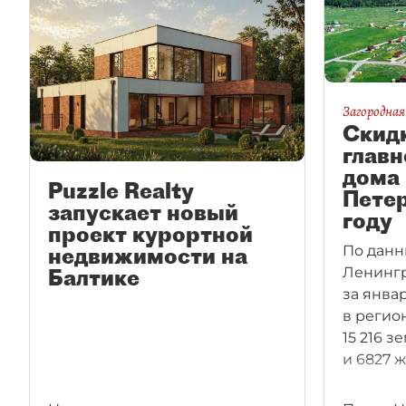
Загородна
Скид
главн
дома
Puzzle Realty
Пете
запускает новый
году
проект курортной
недвижимости на
По данн
Балтике
Ленингр
за янва
в регио
15 216 
и 6827 