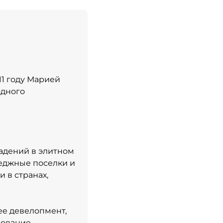
11 году Марией
одного
адений в элитном
теджные поселки и
 в странах,
ee девелопмент,
рование