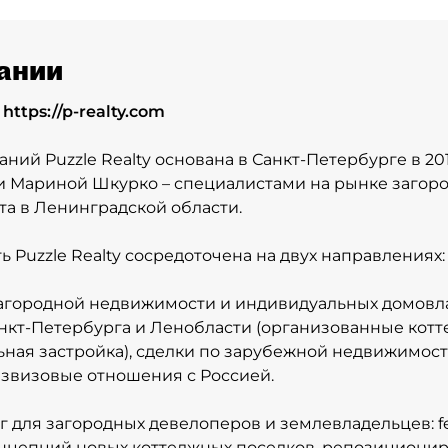
ании
:
https://p-realty.com
аний Puzzle Realty основана в Санкт-Петербурге в 20
 Мариной Шкурко – специалистами на рынке загор
а в Ленинградской области.
ь Puzzle Realty сосредоточена на двух направлениях:
загородной недвижимости и индивидуальных домовл
нкт-Петербурга и Ленобласти (организованные кот
ная застройка), сделки по зарубежной недвижимости
звизовые отношения с Россией.
нг для загородных девелоперов и землевладельцев: f
нцепций новых коттеджных поселков, репозициони