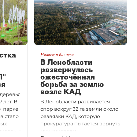
стка
Новости бизнеса
В Ленобласти
развернулась
П"
ожесточённая
ся
борьба за землю
возле КАД
 деревья
 лет. В
В Ленобласти развивается
м парке
спор вокруг 32 га земли около
в стало
развязки КАД, которую
ных
прокуратура пытается вернуть
чилось и
муниципалам.