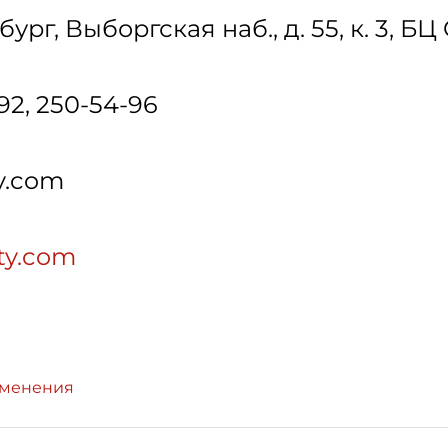
бург
,
Выборгская наб., д. 55, к. 3, Б
-92, 250-54-96
y.com
lty.com
зменения