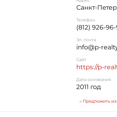
Адрес
Санкт-Петер
Телефон
(812) 926-96
Эл. почта
info@p-realt
Сайт
https://p-rea
Дата основания
2011 год
Предложить и