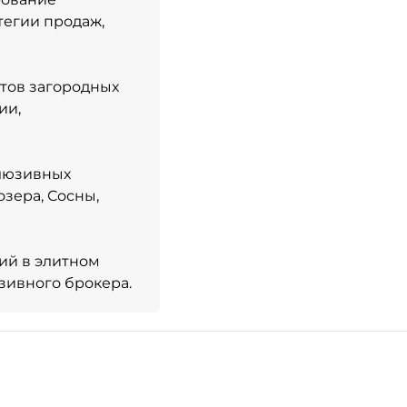
тегии продаж,
ктов загородных
ии,
клюзивных
озера, Сосны,
ний в элитном
юзивного брокера.