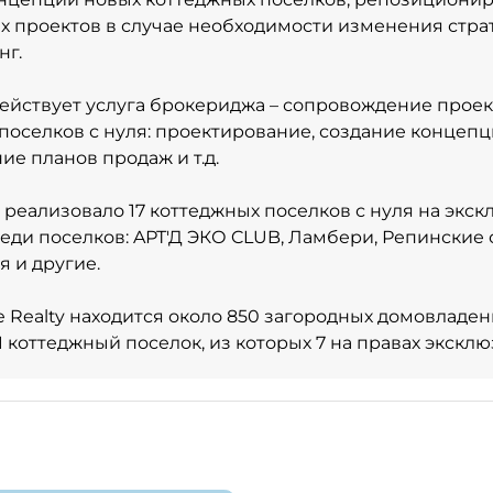
 проектов в случае необходимости изменения стра
нг.
 действует услуга брокериджа – сопровождение прое
поселков с нуля: проектирование, создание концепц
е планов продаж и т.д.
ty реализовало 17 коттеджных поселков с нуля на экс
реди поселков: AРТ'Д ЭКО CLUB, Ламбери, Репинские 
я и другие.
le Realty находится около 850 загородных домовладе
01 коттеджный поселок, из которых 7 на правах экскл