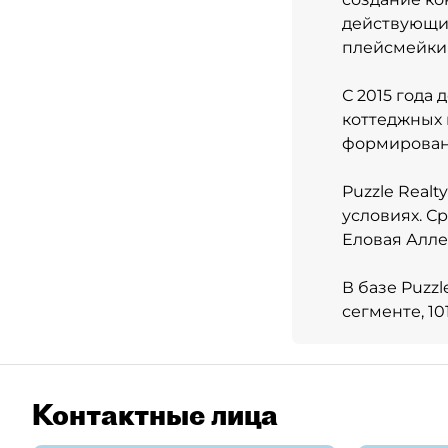
действующих
плейсмейки
С 2015 года
коттеджных 
формировани
Puzzle Real
условиях. С
Еловая Алле
В базе Puzz
сегменте, 1
Контактные лица