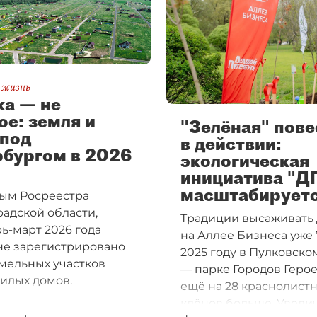
я жизнь
ка — не
ое: земля и
"Зелёная" пове
 под
в действии:
рбургом в 2026
экологическая
инициатива "Д
масштабирует
ым Росреестра
адской области,
Традиции высаживать
рь-март 2026 года
на Аллее Бизнеса уже 7
не зарегистрировано
2025 году в Пулковско
земельных участков
— парке Городов Герое
жилых домов.
ещё на 28 краснолист
клёнов больше. Увели