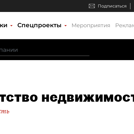
Подписаться
ики
Спецпроекты
Мероприятия
Рекла
тство недвижимост
сть