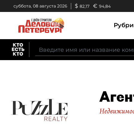
$
€
суббота, 08 августа 2026
82,17
94,84
Рубр
Аген
Недвижимо