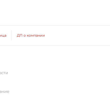
лица
ДП о компании
ости
ание
и