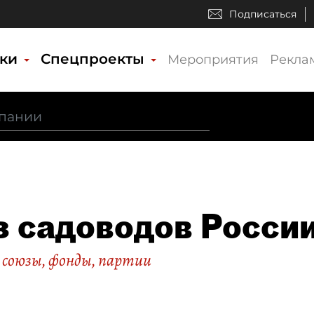
Подписаться
ики
Спецпроекты
Мероприятия
Рекла
 садоводов Росси
 союзы, фонды, партии