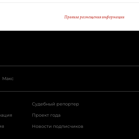
Правила размещения информации
Макс
Судебный репортер
рация
Проект года
ия
Новости подписчиков