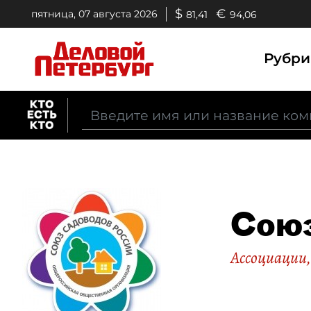
$
€
пятница, 07 августа 2026
81,41
94,06
Рубр
Союз
Ассоциации,