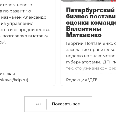
ителем нового
Петербургский
а по развитию
бизнес постави
 назначен Александр
оценки команд
из управления
Валентины
ства и огородничества.
Матвиенко
н возглавлял выставку
ь".
Георгий Полтавченко 
заседание правительст
неделю на знакомство
губернаторами. "ДП" 
тех, кто уже знаком с и
ирская
работой, оценить успе
irskaya@dp.ru)
Редакция "ДП"
чиновников.
Показать все