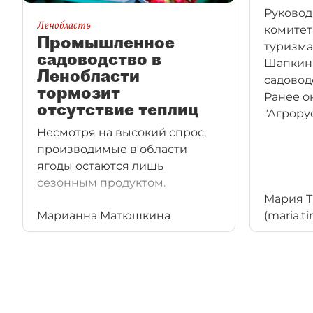
Руковод
Ленобласть
комитет
Промышленное
туризма
садоводство в
Шапкин 
Ленобласти
садовод
тормозит
Ранее о
отсутствие теплиц
"Агрорус
Несмотря на высокий спрос,
производимые в области
ягоды остаются лишь
сезонным продуктом.
Мария Т
Марианна Матюшкина
(maria.t