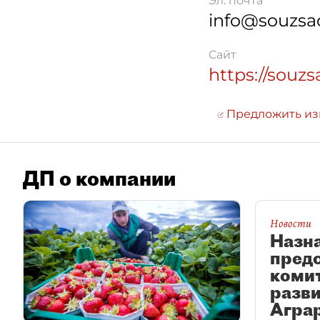
Эл. почта
info@souzsa
Сайт
https://souz
Предложить и
ДП о компании
Новости
Назн
пред
комит
разви
Агра