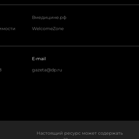
Вмедицине.рф
имости
WelcomeZone
E-mail
8
gazeta@dp.ru
Настоящий ресурс может содержать