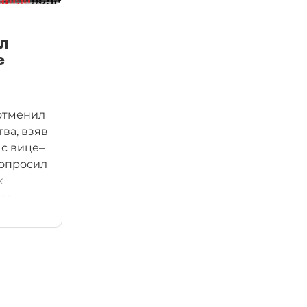
л
е
отменил
ва, взяв
 с вице–
попросил
х
хи