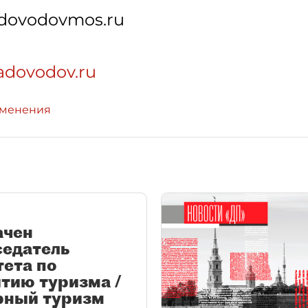
dovodovmos.ru
sadovodov.ru
зменения
ачен
седатель
ета по
тию туризма /
рный туризм