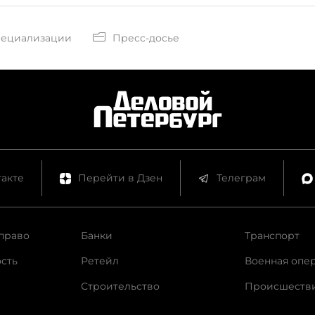
пециализации
Пресс-досье
акте
Перейти в Дзен
Телеграм
право
Банки
Транспорт
сть
Ретейл
Военная опе
Строительство
Происшеств