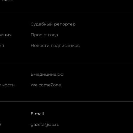
Судебный репортер
рация
Проект года
ия
Новости подписчиков
Вмедицине.рф
имости
WelcomeZone
E-mail
8
gazeta@dp.ru