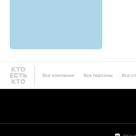
Все компании
Все персоны
Все с
ВКонт