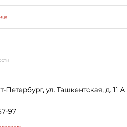
лица
ости
т-Петербург
,
ул. Ташкентская, д. 11 А
57-97
зменения