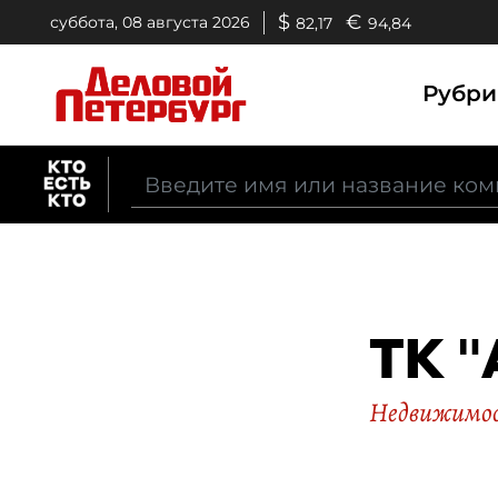
$
€
суббота, 08 августа 2026
82,17
94,84
Рубр
ТК "
Недвижимо