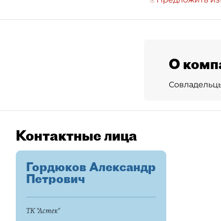
О комп
Совладельцы
Контактные лица
Гордюков Александр
Петрович
ТК "Астек"