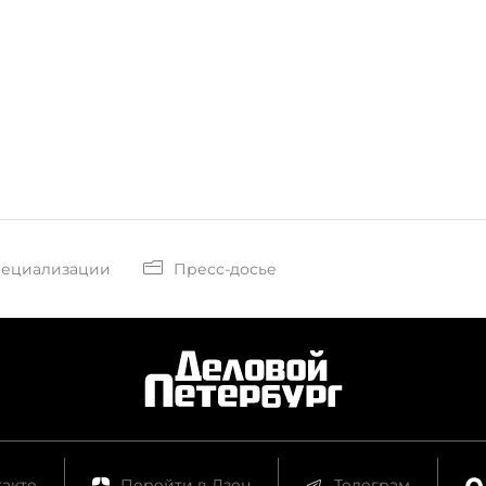
пециализации
Пресс-досье
акте
Перейти в Дзен
Телеграм