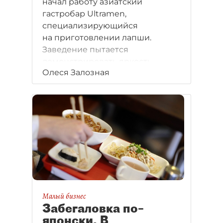
начал работу азиатский
гастробар Ultramen,
специализирующийся
на приготовлении лапши.
Заведение пытается
демонстрировать яркость
Олеся Залозная
и брутальность.
Малый бизнес
Забегаловка по–
японски. В