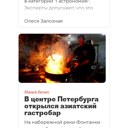
в категории "Гастрономия".
Эксперты допускают, что это
привлечёт внимание туристов.
Олеся Залозная
Но только если город сам
приложит к этому значительные
усилия.
Малый бизнес
В центре Петербурга
открылся азиатский
гастробар
На набережной реки Фонтанки