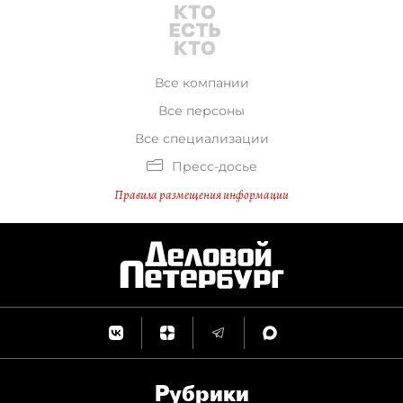
Все компании
Все персоны
Все специализации
Пресс-досье
Правила размещения информации
Рубрики