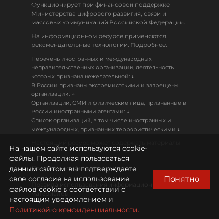
Функционирует при финансовой поддержке
Министерства цифрового развития, связи и
массовых коммуникаций Российской Федерации.
На информационном ресурсе применяются
рекомендательные технологии. Подробнее.
Перечень иностранных и международных
неправительственных организаций, деятельность
↓
которых признана нежелательной:
В России признаны экстремистскими и запрещены
↓
организации:
Организации, СМИ и физические лица, признанные в
↓
России иностранными агентами:
Список организаций, в том числе иностранных и
↓
международных, признанных террористическими
Настоящий ресурс может содержать материалы
На нашем сайте используются cookie-
18+
файлы. Продолжая пользоваться
данным сайтом, вы подтверждаете
Политика конфиденциальности
Понятно
свое согласие на использование
Правила использования информационных
файлов cookie в соответствии с
материалов
настоящим уведомлением и
Политикой о конфиденциальности.
Охрана труда