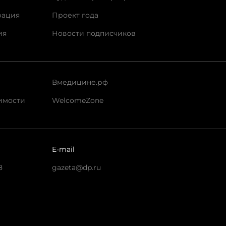
рация
Проект года
ия
Новости подписчиков
Вмедицине.рф
имости
WelcomeZone
E-mail
8
gazeta@dp.ru