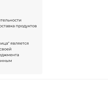
ятельности
оставка продуктов
ица" является
 своей
неджмента
ванным