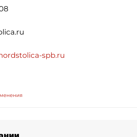
-08
lica.ru
nordstolica-spb.ru
зменения
ании