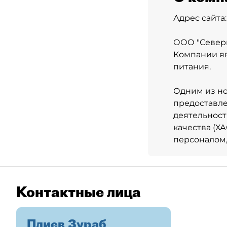
Адрес сайта
ООО "Северн
Компании яв
питания.
Одним из но
предоставле
деятельнос
качества (Х
персоналом,
Контактные лица
Плиев Зураб