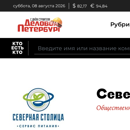
$
€
суббота, 08 августа 2026
82,17
94,84
Рубр
Севе
Общественн