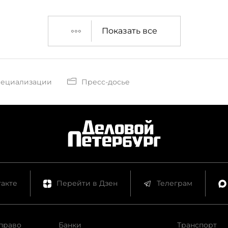
Показать все
пециализации
Пресс-досье
акте
Перейти в Дзен
Телеграм
право
Банки
Транспорт