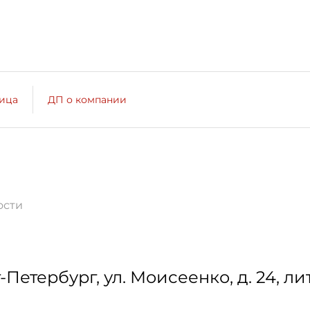
лица
ДП о компании
ости
-Петербург
,
ул. Моисеенко, д. 24, лит