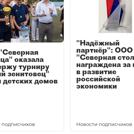
"Надёжный
партнёр": ООО
"Северная
"Северная сто
ца" оказала
награждена за 
ержу турниру
в развитие
й зенитовец"
российской
 детских домов
экономики
 подписчиков
Новости подписчиков