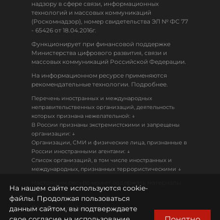
надзору в сфере связи, информационных
технологий и массовых коммуникаций
(Роскомнадзор), номер свидетельства ЭЛ № ФС 77
- 65426 от 18.04.2016г.
Функционирует при финансовой поддержке
Министерства цифрового развития, связи и
массовых коммуникаций Российской Федерации.
На информационном ресурсе применяются
рекомендательные технологии. Подробнее.
Перечень иностранных и международных
неправительственных организаций, деятельность
↓
которых признана нежелательной:
В России признаны экстремистскими и запрещены
↓
организации:
Организации, СМИ и физические лица, признанные в
↓
России иностранными агентами:
Список организаций, в том числе иностранных и
↓
международных, признанных террористическими
Настоящий ресурс может содержать материалы
На нашем сайте используются cookie-
18+
файлы. Продолжая пользоваться
данным сайтом, вы подтверждаете
Политика конфиденциальности
Понятно
свое согласие на использование