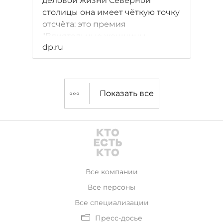
деловой жизни Северной
столицы она имеет чёткую точку
отсчёта: это премия
"Влиятельные женщины
dp.ru
Петербурга". И именно о важных
трансформациях в бизнес-
среде лауреаты рассказали
журналистам. Однако пример
Показать все
подало само издание.
Все компании
Все персоны
Все специализации
Пресс-досье