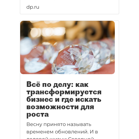
положительную оценку
dp.ru
профильных ведомств и в
данный момент ждёт
разрешения на строительство.
Всё по делу: как
трансформируется
бизнес и где искать
возможности для
роста
Весну принято называть
временем обновлений. И в