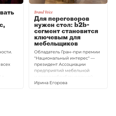
вать
Brand Voice
Для переговоров
с,
нужен стол: b2b-
сегмент становится
ключевым для
мебельщиков
ости.
Обладатель Гран–при премии
я
"Национальный интерес" —
 всех
президент Ассоциации
предприятий мебельной
 в
и деревообрабатывающей
Ирина Егорова
с
отрасли России (АМДПР),
овыми
генеральный директор
ндами —
Первой мебельной фабрики
мо
Александр Шестаков вместе
ацию,
с "ДП" рассмотрел возможные
редстоит
сценарии будущего