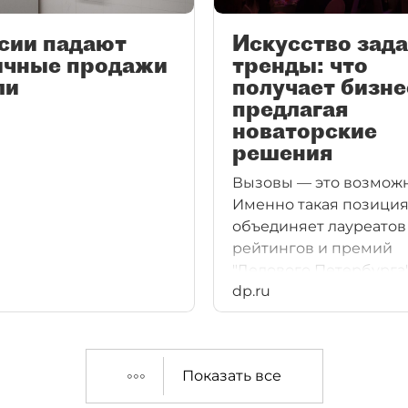
сии падают
Искусство зада
ичные продажи
тренды: что
ли
получает бизне
предлагая
новаторские
решения
Вызовы — это возможн
Именно такая позици
объединяет лауреатов
рейтингов и премий
"Делового Петербурга"
dp.ru
течение года. Однако 
инновациями, перед
идеями, свежими тре
история особая: поми
Показать все
вложений в их реализ
компании-новатору п