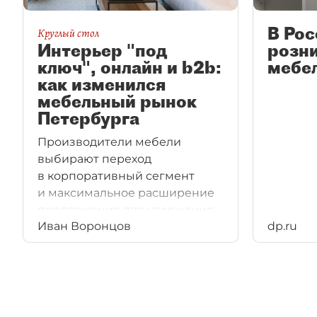
В Рос
Круглый стол
Интерьер "под
розн
ключ", онлайн и b2b:
мебе
как изменился
мебельный рынок
Петербурга
Производители мебели
выбирают переход
в корпоративный сегмент
и максимальное расширение
предложения для удержания
Иван Воронцов
dp.ru
клиентов.