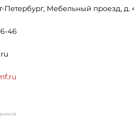
т-Петербург
,
Мебельный проезд, д. 
06-46
.ru
mf.ru
дников