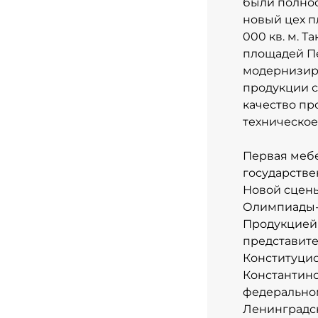
были полнос
новый цех п
000 кв. м. 
площадей Пе
модернизир
продукции с
качество пр
техническое
Первая мебе
государстве
Новой сцены
Олимпиады-2
Продукцией
представите
Конституцио
Константино
федеральном
Ленинградск