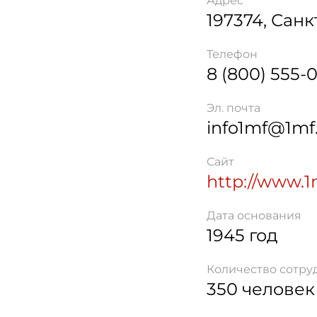
Адрес
197374
,
Санк
Телефон
8 (800) 555-
Эл. почта
info1mf@1mf
Сайт
http://www.1
Дата основания
1945 год
Количество сотру
350 человек