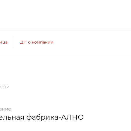
лица
ДП о компании
ости
ание
ельная фабрика-АЛНО