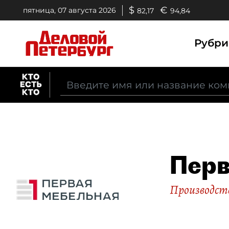
$
€
пятница, 07 августа 2026
82,17
94,84
Рубр
Перв
Производст