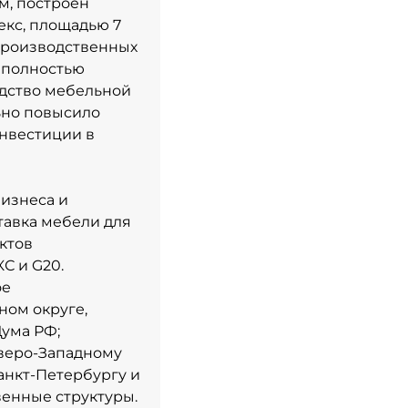
м, построен
екс, площадью 7
 производственных
и полностью
дство мебельной
ьно повысило
нвестиции в
изнеса и
тавка мебели для
ктов
С и G20.
ое
ном округе,
Дума РФ;
еверо-Западному
анкт-Петербургу и
венные структуры.