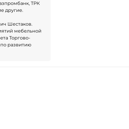
азпромбанк, ТРК
ие другие.
ич Шестаков.
риятий мебельной
та Торгово-
 по развитию