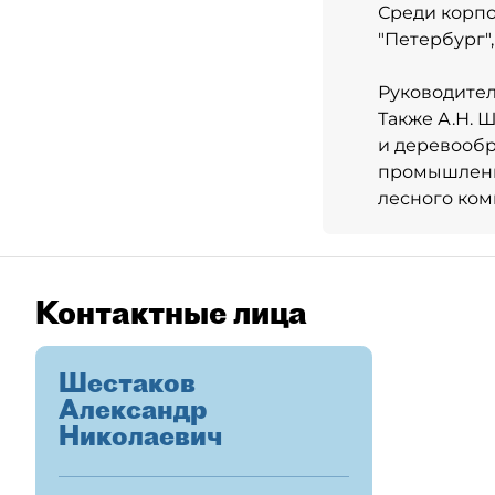
Среди корпо
"Петербург", 
Руководител
Также А.Н. 
и деревооб
промышленн
лесного ком
Контактные лица
Шестаков
Александр
Николаевич