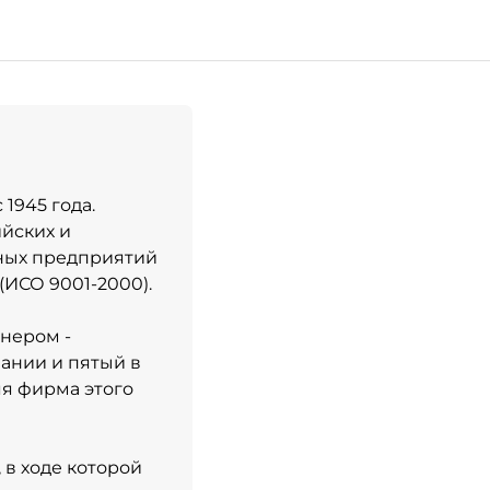
1945 года.
ийских и
ных предприятий
(ИСО 9001-2000).
тнером -
ании и пятый в
яя фирма этого
 в ходе которой