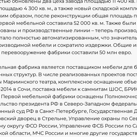
тью обновлены два цеха завода площадью 11 400 кв. 
лощадью 4 300 кв. м., а также новый складской компл
Таким образом, после реконструкции общая площадь
рвой мебельной составила 52 000 кв. м. Также был
ованы и производственные линии – теперь произво
тало полностью автоматизированным, что значител
оизводимой мебели и сократило издержки. Общие и
 перевооружение фабрики составили 50 млн евро.
льная фабрика является поставщиком мебели для б
нных структур. В числе реализованных проектов пос
 Мариинского театра, комплексное оснащение объе
014 в Сочи, поставка мебели к саммитам ШОС, БРИК
 Первой мебельной фабрики оснащены Полномочн
льство президента РФ в Северо-Западном федераль
нный суд РФ в Санкт-Петербурге, Государственная 
вский дворец в Стрельне, Управление охраны по С
у округу ФСО России, Управление ФСБ России по С
ой области, МЧС России и многие другие государст