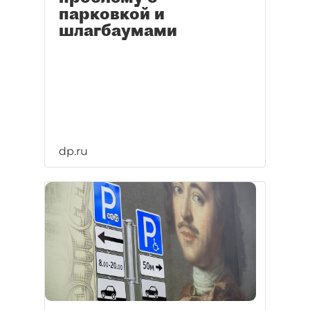
парковкой и
шлагбаумами
dp.ru