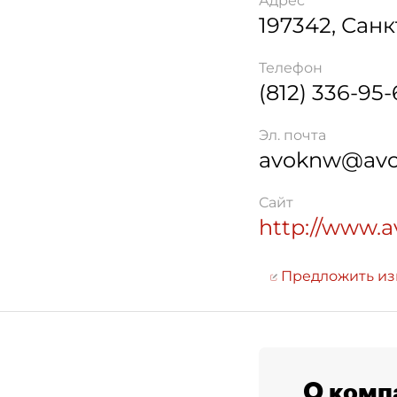
Адрес
197342
,
Санк
Телефон
(812) 336-95
Эл. почта
avoknw@avo
Сайт
http://www.
Предложить и
О комп