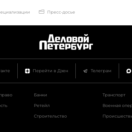
пециализации
Пресс-досье
акте
Перейти в Дзен
Телеграм
право
Банки
Транспорт
сть
Ретейл
Военная опе
Строительство
Происшеств