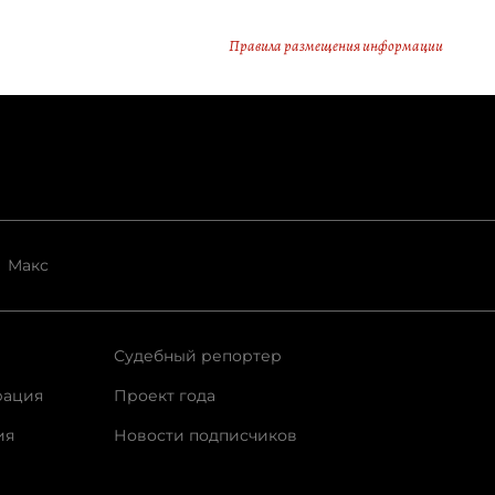
Правила размещения информации
Макс
Судебный репортер
рация
Проект года
ия
Новости подписчиков