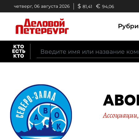
$
€
четверг, 06 августа 2026
81,41
94,06
Рубр
АВОК
Ассоциации,