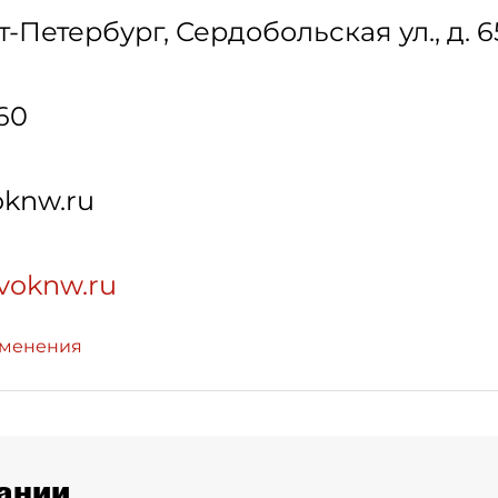
т-Петербург
,
Сердобольская ул., д. 
-60
knw.ru
avoknw.ru
зменения
ании