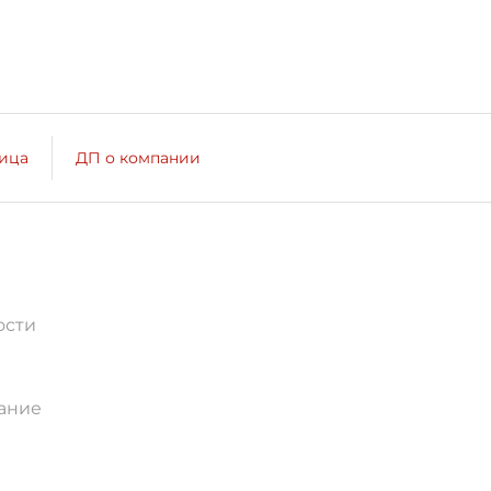
лица
ДП о компании
ости
ание