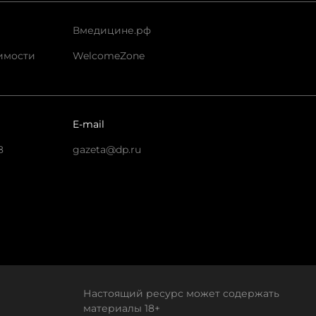
Вмедицине.рф
имости
WelcomeZone
E-mail
8
gazeta@dp.ru
Настоящий ресурс может содержать
материалы 18+