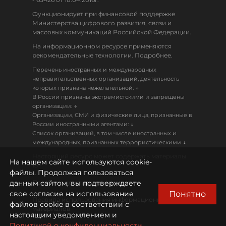
Функционирует при финансовой поддержке
Министерства цифрового развития, связи и
массовых коммуникаций Российской Федерации.
На информационном ресурсе применяются
рекомендательные технологии. Подробнее.
Перечень иностранных и международных
неправительственных организаций, деятельность
↓
которых признана нежелательной:
В России признаны экстремистскими и запрещены
↓
организации:
Организации, СМИ и физические лица, признанные в
↓
России иностранными агентами:
Список организаций, в том числе иностранных и
↓
международных, признанных террористическими
Настоящий ресурс может содержать материалы
На нашем сайте используются cookie-
18+
файлы. Продолжая пользоваться
данным сайтом, вы подтверждаете
Политика конфиденциальности
Понятно
свое согласие на использование
Правила использования информационных
файлов cookie в соответствии с
материалов
настоящим уведомлением и
Политикой о конфиденциальности.
Охрана труда