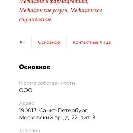
Медицина и фармацевтика
,
Медицинские услуги
,
Медицинское
страхование
Основное
Контактные лица
ДП 
Основное
Форма собственности
ООО
Адрес
190013
,
Санкт-Петербург
,
Московский пр., д. 22, лит. З
Телефон