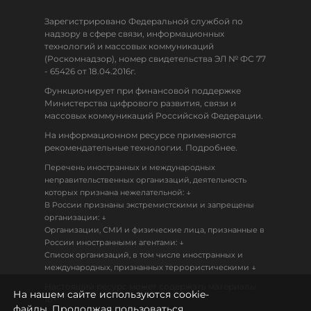
Зарегистрировано Федеральной службой по
надзору в сфере связи, информационных
технологий и массовых коммуникаций
(Роскомнадзор), номер свидетельства ЭЛ № ФС 77
- 65426 от 18.04.2016г.
Функционирует при финансовой поддержке
Министерства цифрового развития, связи и
массовых коммуникаций Российской Федерации.
На информационном ресурсе применяются
рекомендательные технологии. Подробнее.
Перечень иностранных и международных
неправительственных организаций, деятельность
↓
которых признана нежелательной:
В России признаны экстремистскими и запрещены
↓
организации:
Организации, СМИ и физические лица, признанные в
↓
России иностранными агентами:
Список организаций, в том числе иностранных и
↓
международных, признанных террористическими
Настоящий ресурс может содержать материалы
На нашем сайте используются cookie-
18+
файлы. Продолжая пользоваться