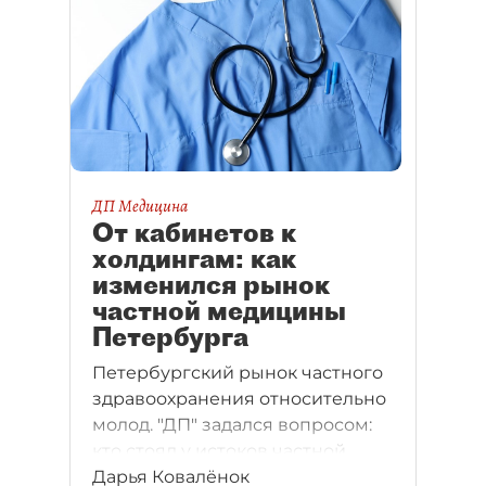
ДП Медицина
От кабинетов к
холдингам: как
изменился рынок
частной медицины
Петербурга
Петербургский рынок частного
здравоохранения относительно
молод. "ДП" задался вопросом:
кто стоял у истоков частной
Дарья Ковалёнок
медицины и сегодня оказывает