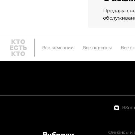
Продажа сне
обслуживан
Все компании
Все персоны
Все с
ВКонт
Финансы и 
Рубрики