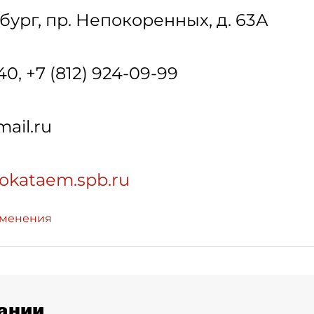
бург
,
пр. Непокоренных, д. 63А
40, +7 (812) 924-09-99
ail.ru
pokataem.spb.ru
зменения
ании