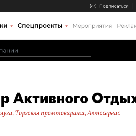
Подписаться
ики
Спецпроекты
Мероприятия
Рекла
р Активного Отды
слуги
,
Торговля промтоварами
,
Автосервис