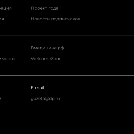
рация
Проект года
ия
Новости подписчиков
Вмедицине.рф
имости
WelcomeZone
E-mail
8
gazeta@dp.ru