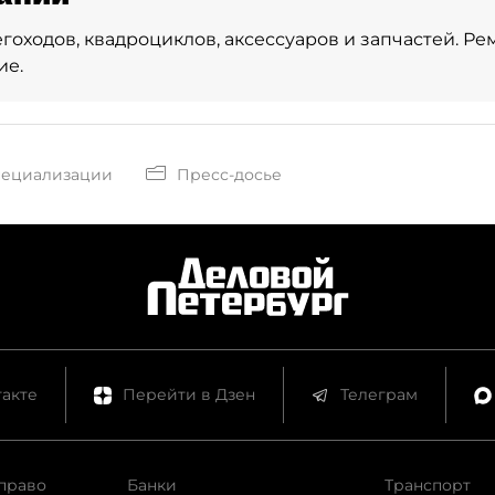
гоходов, квадроциклов, аксессуаров и запчастей. Ре
ие.
пециализации
Пресс-досье
акте
Перейти в Дзен
Телеграм
право
Банки
Транспорт