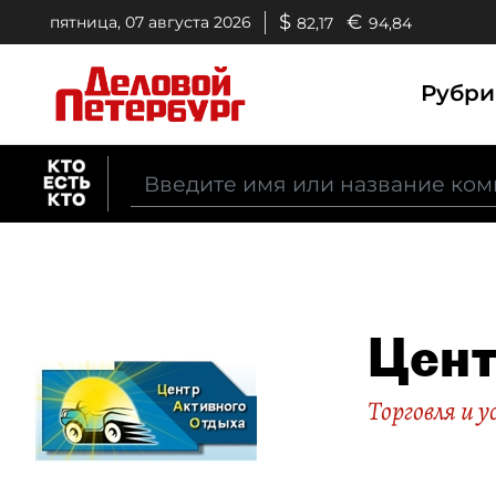
$
€
пятница, 07 августа 2026
82,17
94,84
Рубр
Цент
Торговля и у