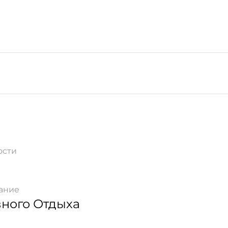
ости
ание
вного Отдыха