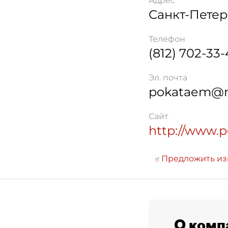
Адрес
Санкт-Петер
Телефон
(812) 702-33-
Эл. почта
pokataem@m
Сайт
http://www.
Предложить и
О комп