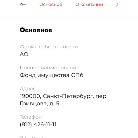
Основное
О компании
ДП о ко
Основное
Форма собственности
АО
Полное наименование
Фонд имущества СПб
Адрес
190000
,
Санкт-Петербург
,
пер.
Гривцова, д. 5
Телефон
(812) 426-11-11
Эл. почта