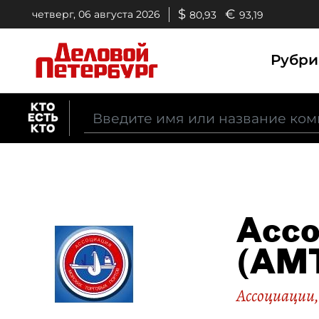
$
€
четверг, 06 августа 2026
80,93
93,19
Рубр
Ассо
(АМ
Ассоциации,