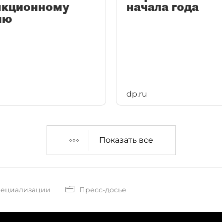
нкционному
начала года
ню
dp.ru
Показать все
пециализации
Пресс-досье