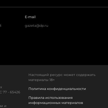
E-mail
8
gazeta@dp.ru
Настоящий ресурс может содержать
материалы 18+
х
Политика конфиденциальности
 77 - 65426
Правила использования
информационных материалов
зи и