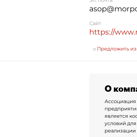
Эл. почта
asop@morpo
Сайт
https://www
Предложить и
О комп
Ассоциация 
предприятий
является ко
условий для
реализации 