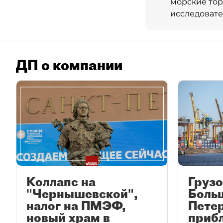
морские тор
исследовате
ДП о компании
Коллапс на
Груз
"Чернышевской",
Боль
налог на ПМЭФ,
Пете
новый храм в
прибл