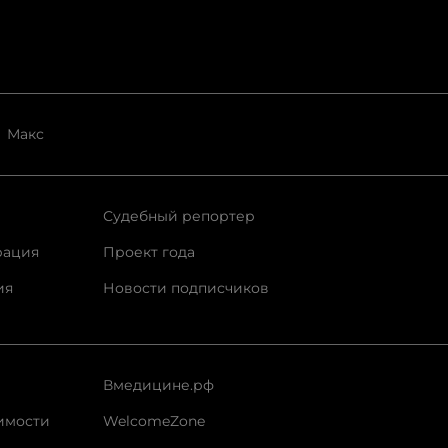
Макс
Судебный репортер
рация
Проект года
ия
Новости подписчиков
Вмедицине.рф
имости
WelcomeZone