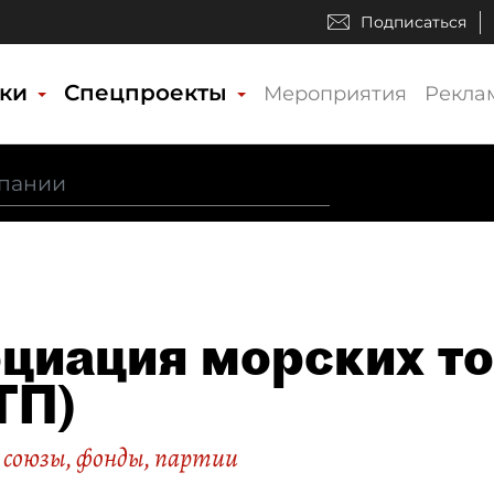
Подписаться
ики
Спецпроекты
Мероприятия
Рекла
циация морских то
ТП)
 союзы, фонды, партии