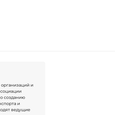
 организаций и
ссоциации
по созданию
нспорта и
ходят ведущие