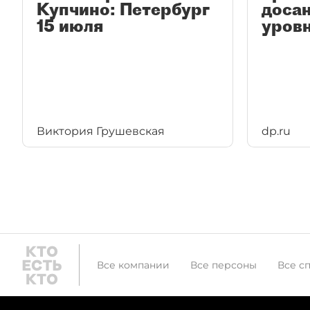
Купчино: Петербург
доса
15 июля
уров
Виктория Грушевская
dp.ru
Все компании
Все персоны
Все с