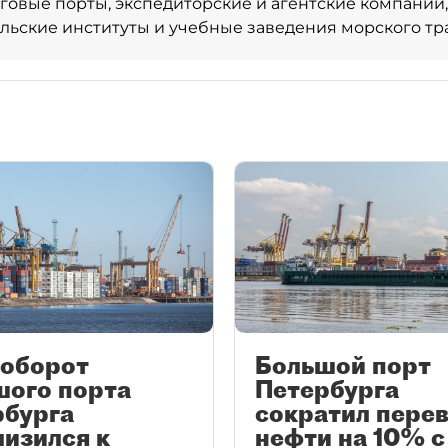
говые порты, экспедиторские и агентские компании,
льские институты и учебные заведения морского тр
ооборот
Большой порт
шого порта
Петербурга
рбурга
сократил пере
изился к
нефти на 10% с