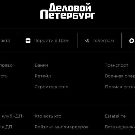
акте
Перейти в Дзен
Телеграм
право
Банки
Транспорт
сть
Ретейл
Военная опе
Строительство
Происшеств
 клуб «ДП»
Кто есть кто
Estateline
ия ДП
Рейтинг миллиардеров
База недвиж