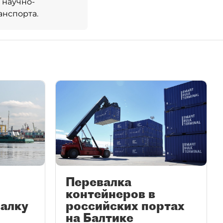
 научно-
анспорта.
Перевалка
контейнеров в
валку
российских портах
на Балтике