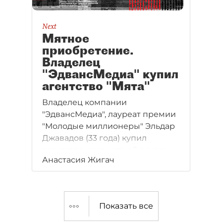
Next
Мятное
приобретение.
Владелец
"ЭдвансМедиа" купил
агентство "Мята"
Владелец компании
"ЭдвансМедиа", лауреат премии
"Молодые миллионеры" Эльдар
Джавадов (33 года) купил
агентство контекстной рекламы
Анастасия Жигач
"Мята". Сумма сделки
оценивается игроками рынка
от 5 до 10 млн рублей. Покупка
усилит позиции
Показать все
предпринимателя на рынке
интернет–продвижения.