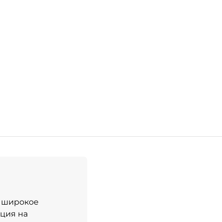
й широкое
ация на