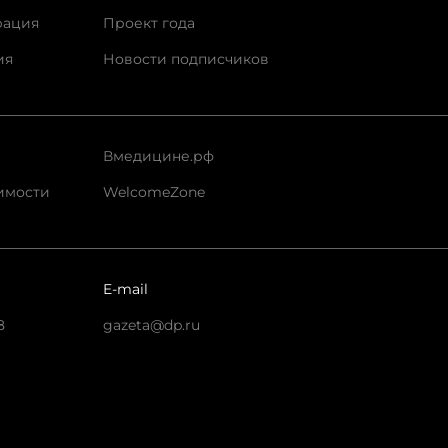
рация
Проект года
ия
Новости подписчиков
Вмедицине.рф
имости
WelcomeZone
E-mail
8
gazeta@dp.ru