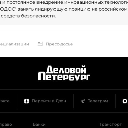
я и постоянное внедрение инновационных технолог
КОДОС" занять лидирующую позицию на российском
 средств безопасности.
пециализации
Пресс-досье
акте
Перейти в Дзен
Телеграм
право
Банки
Транспорт