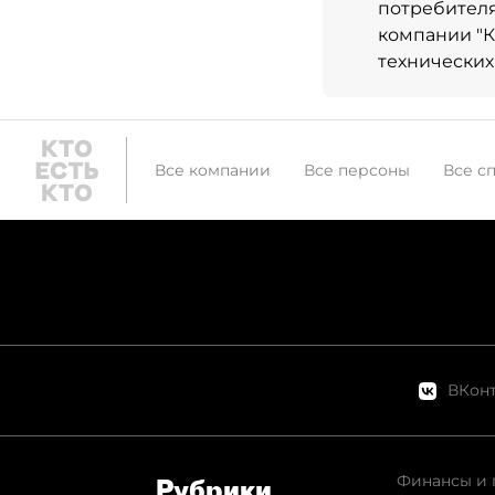
потребител
компании "
технических
Все компании
Все персоны
Все с
ВКонт
Финансы и 
Рубрики