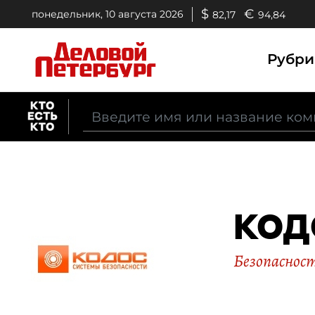
$
€
понедельник, 10 августа 2026
82,17
94,84
Рубр
КОД
Безопасност