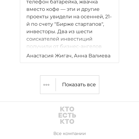
телефон батарейка, жвачка
вместо кофе — эти и другие
проекты увидели на осенней, 21-
й по счету "Бирже стартапов",
инвесторы. Два из шести
соискателей инвестиций
получили от бизнес-ангелов
предложение о сотрудничестве.
Анастасия Жигач, Анна Валиева
Показать все
Все компании