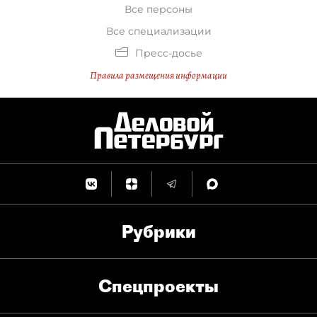
Все персоны
Все специализации
Пресс-досье
Правила размещения информации
Рубрики
Спец­проекты