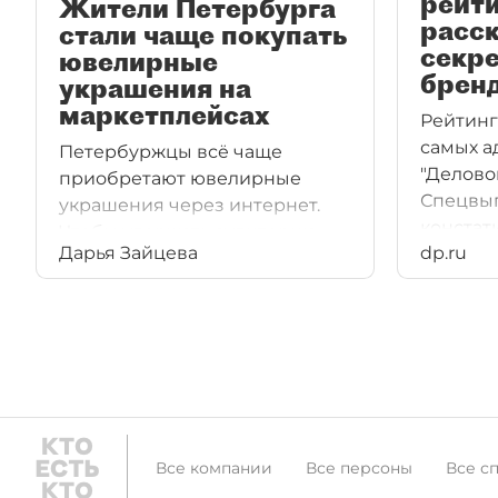
рейти
Жители Петербурга
расск
стали чаще покупать
секре
ювелирные
брен
украшения на
маркетплейсах
Рейтинг
самых а
Петербуржцы всё чаще
"Делово
приобретают ювелирные
Спецвып
украшения через интернет.
констат
Чтобы удержать аудиторию,
Дарья Зайцева
dp.ru
они нах
сети изобретают
меняющ
оригинальные концепции
номинац
для своих магазинов.
массу в
бизнеса
победит
ещё хит
рациона
в продв
Все компании
Все персоны
Все с
получае