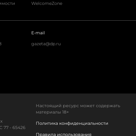
имости
WelcomeZone
E-mail
8
gazeta@dp.ru
Настоящий ресурс может содержать
материалы 18+
х
Политика конфиденциальности
 77 - 65426
Правила использования