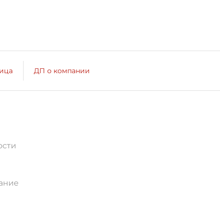
лица
ДП о компании
ости
ание