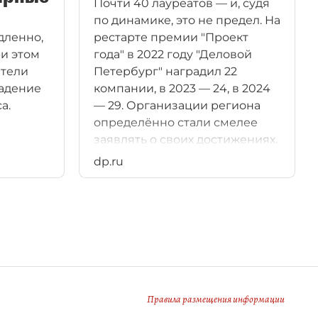
Почти 40 лауреатов — и, судя
по динамике, это не предел. На
дленно,
рестарте премии "Проект
ри этом
года" в 2022 году "Деловой
тели
Петербург" наградил 22
падение
компании, в 2023 — 24, в 2024
а.
— 29. Организации региона
определённо стали смелее
заявлять о своих достижениях.
В фокусе внимания всё
dp.ru
больше направлений,
влияющих на развитие
бизнеса и экономики. И
премия "ДП" призвана
зафиксировать эти истории
успеха.
Правила размещения информации