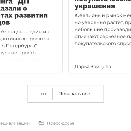
нга "ДП"
украшения
азали о
тах развития
Ювелирный рынок ме
дов
но уверенно растёт, п
небольшие производи
 брендов — один из
отмечают серьёзное 
даптивных проектов
покупательского спрос
го Петербурга".
уск не просто
ирует новые тренды:
Дарья Зайцева
одят отражение в
емся списке
ий. Это открывает
озможностей для
Показать все
. Здесь всегда много
елей и ярких кейсов. А
ростей по
льной эффективности
ижении — от тех, кто
пециализации
Пресс-досье
т благодаря этому