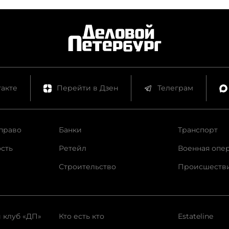
т и награды "ДП".
акте
Перейти в Дзен
Телеграм
право
Банки
Транспорт
сть
Ретейл
Военная опе
Строительство
Происшеств
 клуб «ДП»
Кто есть кто
Estateline