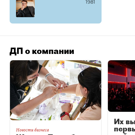
1981
ДП о компании
Их в
перв
Новости бизнеса