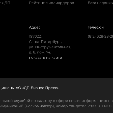
ия ДП
Рейтинг миллиардеров
База недвиж
Адрес
Телефон
197022,
(812) 328-28-2
Санкт-Петербург,
ул. Инструментальная,
д. 8, пом. 74.
показать на карте
защищены АО «ДП Бизнес Пресс»
льной службой по надзору в сфере связи, информационны
ммуникаций (Роскомнадзор), номер свидетельства ЭЛ № ФС