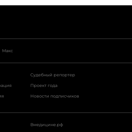
Макс
Судебный репортер
рация
Проект года
ия
Новости подписчиков
Вмедицине.рф