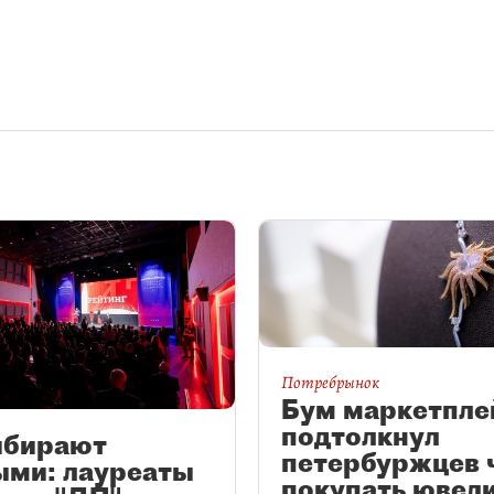
Потребрынок
Бум маркетпле
подтолкнул
ыбирают
петербуржцев 
ыми: лауреаты
покупать ювел