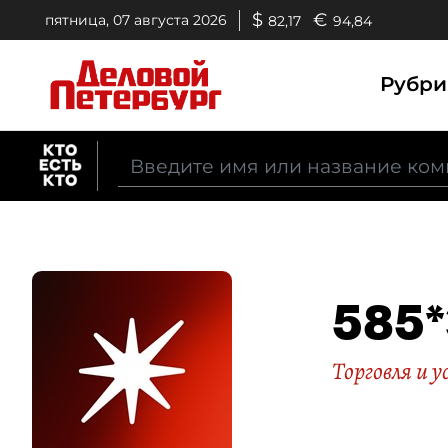
$
€
пятница, 07 августа 2026
82,17
94,84
Рубр
585*
Торговля и у