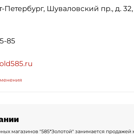
т-Петербург
,
Шуваловский пр., д. 32, 
55-85
old585.ru
зменения
ании
ных магазинов "585*Золотой" занимается продажей