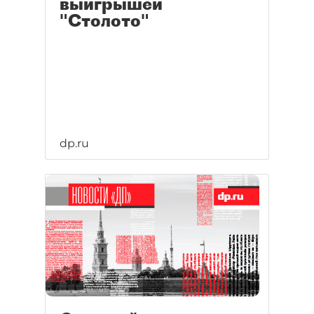
выигрышей
"Столото"
dp.ru