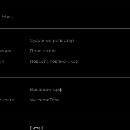
Макс
Судебный репортер
рация
Проект года
ия
Новости подписчиков
Вмедицине.рф
имости
WelcomeZone
E-mail