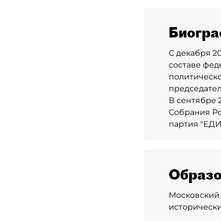
Биогра
С декабря 20
составе фед
политическ
председател
В сентябре 
Собрания Ро
партия "ЕД
Образо
Московский 
исторически