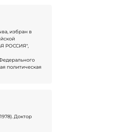
ыва, избран в
ийской
Я РОССИЯ",
 Федерального
ая политическая
978). Доктор