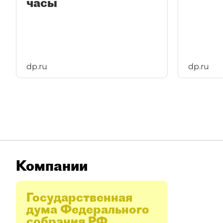
часы
dp.ru
dp.ru
Компании
Государственная
дума Федерального
собрания РФ