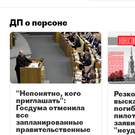
ДП о персоне
"Непонятно, кого
Резк
приглашать":
выск
Госдума отменила
поги
все
пилот
запланированные
заяви
правительственные
"неуд