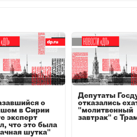
о
Депутаты Гос
азавшийся о
отказались еха
бшем в Сирии
"молитвенный
е эксперт
завтрак" с Тра
л, что это была
ачная шутка"