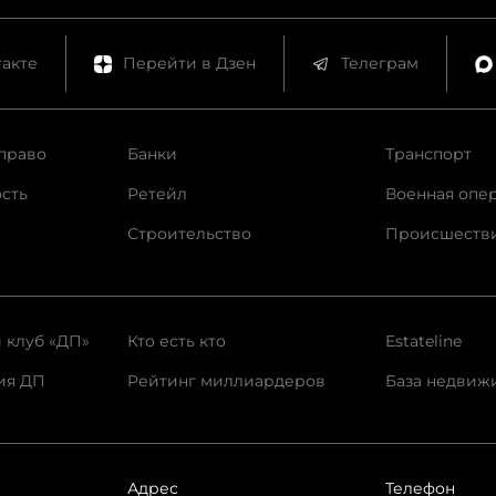
акте
Перейти в Дзен
Телеграм
право
Банки
Транспорт
сть
Ретейл
Военная опе
Строительство
Происшеств
 клуб «ДП»
Кто есть кто
Estateline
ия ДП
Рейтинг миллиардеров
База недвиж
Адрес
Телефон