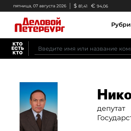
$
€
пятница, 07 августа 2026
81,41
94,06
Рубр
Нико
депутат
Государс