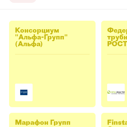
Консорциум
Феде
"Альфа-Групп"
труб
(Альфа)
РОС
Марафон Групп
Finst