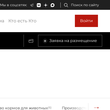
Мы в соцсетях:
Поиск по сайту
ма
Кто есть Кто
Войти
Заявка на размещение
во кормов для животных
(6)
Производство пиротехн