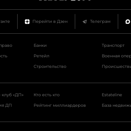
акте
Перейти в Дзен
Телеграм
право
Банки
Транспорт
сть
Ретейл
Военная опе
Строительство
Происшеств
 клуб «ДП»
Кто есть кто
Estateline
ия ДП
Рейтинг миллиардеров
База недвиж