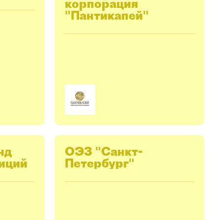
корпорация
"Пантикапей"
нд
ОЭЗ "Санкт-
иций
Петербург"