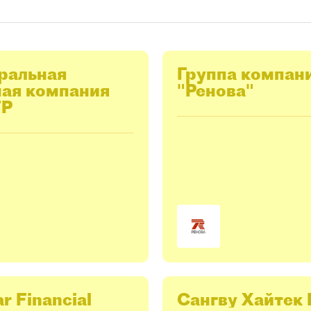
ральная
Группа компан
ная компания
"Ренова"
ТР
ar Financial
Сангву Хайтек 