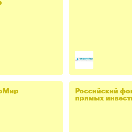
p
оМир
Российский фо
прямых инвест