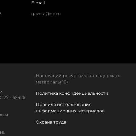
E-mail
8
gazeta@dp.ru
Настоящий ресурс может содержать
материалы 18+
х
Политика конфиденциальности
 77 - 65426
Правила использования
информационных материалов
зи и
Охрана труда
ее.