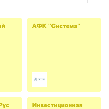
ий
АФК "Система"
Рус
Инвестиционная