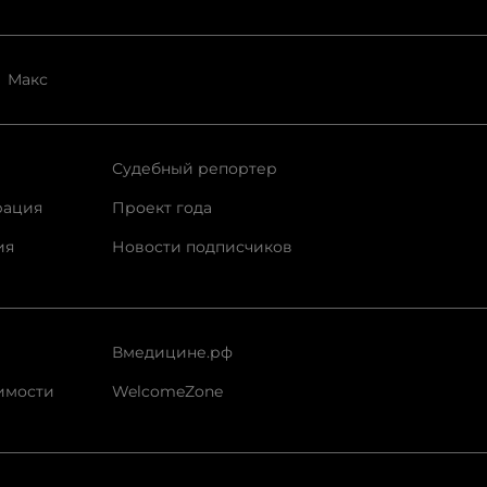
Макс
Судебный репортер
рация
Проект года
ия
Новости подписчиков
Вмедицине.рф
имости
WelcomeZone