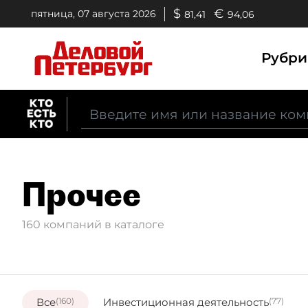
$
€
пятница, 07 августа 2026
81,41
94,06
Рубр
Прочее
160 компаний в каталоге
Все
(160)
Инвестиционная деятельность
(77)