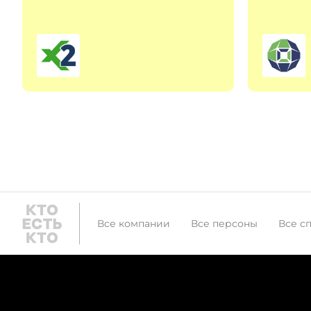
Все компании
Все персоны
Все с