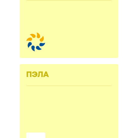
гидротехнических
сооружений и охраны
окружающей среды
Санкт-Петербурга
"Ленводхоз"
ПЭЛА