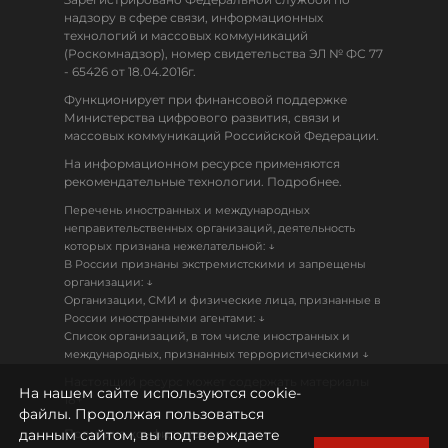
надзору в сфере связи, информационных
технологий и массовых коммуникаций
(Роскомнадзор), номер свидетельства ЭЛ № ФС 77
- 65426 от 18.04.2016г.
Функционирует при финансовой поддержке
Министерства цифрового развития, связи и
массовых коммуникаций Российской Федерации.
На информационном ресурсе применяются
рекомендательные технологии. Подробнее.
Перечень иностранных и международных
неправительственных организаций, деятельность
↓
которых признана нежелательной:
В России признаны экстремистскими и запрещены
↓
организации:
Организации, СМИ и физические лица, признанные в
↓
России иностранными агентами:
Список организаций, в том числе иностранных и
↓
международных, признанных террористическими
Настоящий ресурс может содержать материалы
На нашем сайте используются cookie-
18+
файлы. Продолжая пользоваться
данным сайтом, вы подтверждаете
Политика конфиденциальности